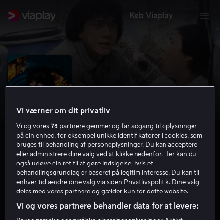
Køb Viaplay
Vi værner om dit privatliv
Vi og vores
78
partnere gemmer og får adgang til oplysninger
på din enhed, for eksempel unikke identifikatorer i cookies, som
bruges til behandling af personoplysninger. Du kan acceptere
eller administrere dine valg ved at klikke nedenfor. Her kan du
også udøve din ret til at gøre indsigelse, hvis et
Police Story
behandlingsgrundlag er baseret på legitim interesse. Du kan til
enhver tid ændre dine valg via siden Privatlivspolitik. Dine valg
7.5
Komedie
Krimi
1985
1 t. 36 min
15 år
deles med vores partnere og gælder kun for dette website.
HD
Vi og vores partnere behandler data for at levere: