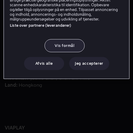
Bruge præcise geografiske placeringsoplysninger. Aktivt
scanne enhedskarakteristika til identifikation. Opbevare
Lej 49 kr
og/eller tilgå oplysninger på en enhed. Tilpasset annoncering
og indhold, annoncerings- og indholdsmåling,
målgruppeundersøgelser og udvikling af tjenester.
Liste over partnere (leverandører)
Efter at have fanget narkobaronen Chu Tao bliver kommiss
Efter at have fanget narkobaronen Chu Tao bliver
kommissær Chans vigtigste opgave at beskytte Taos
Vis formål
sekretær, som agter at vidne mod sin chef.
Medvirkende
Jackie Chan
Maggie Cheung
Brigitte
Afvis alle
Jeg accepterer
Lin
Bill Tung
Kent Tong Chun-Yip
Vis mere
Instruktør
Jackie Chan
Chen Chi-Hwa
Land
Hongkong
VIAPLAY