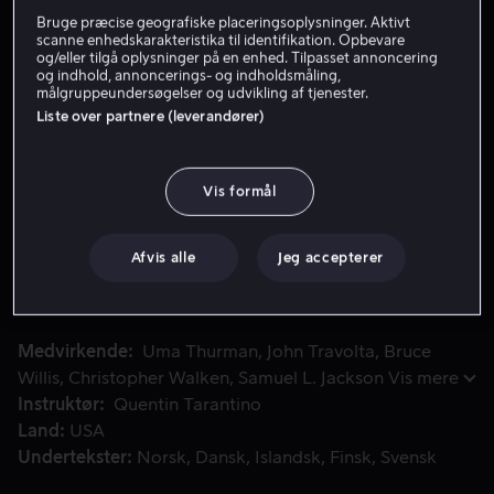
Bruge præcise geografiske placeringsoplysninger. Aktivt
Lej 49 kr
scanne enhedskarakteristika til identifikation. Opbevare
og/eller tilgå oplysninger på en enhed. Tilpasset annoncering
og indhold, annoncerings- og indholdsmåling,
Køb 109 kr
målgruppeundersøgelser og udvikling af tjenester.
Liste over partnere (leverandører)
Se trailer
Vis formål
Quentin Tarantinos Oscarbelønnede stjernespækkede kultkla
Quentin Tarantinos Oscarbelønnede stjernespækkede
kultklassiker om to lejemordere fra mafiaen, en bokser
Afvis alle
Jeg accepterer
og to røvere på en restaurant. Det hele bindes sammen i
fire historier om vold og frelse.
Medvirkende
Uma Thurman
John Travolta
Bruce
Willis
Christopher Walken
Samuel L. Jackson
Vis mere
Instruktør
Quentin Tarantino
Land
USA
Undertekster
Norsk
Dansk
Islandsk
Finsk
Svensk