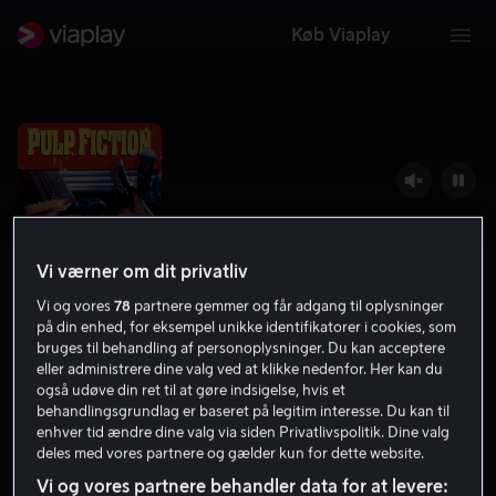
Køb Viaplay
Vi værner om dit privatliv
Vi og vores
78
partnere gemmer og får adgang til oplysninger
på din enhed, for eksempel unikke identifikatorer i cookies, som
bruges til behandling af personoplysninger. Du kan acceptere
eller administrere dine valg ved at klikke nedenfor. Her kan du
Pulp Fiction
også udøve din ret til at gøre indsigelse, hvis et
behandlingsgrundlag er baseret på legitim interesse. Du kan til
8.8
Action
1994
2 t. 28 min
15 år
enhver tid ændre dine valg via siden Privatlivspolitik. Dine valg
deles med vores partnere og gælder kun for dette website.
HD
Vi og vores partnere behandler data for at levere: