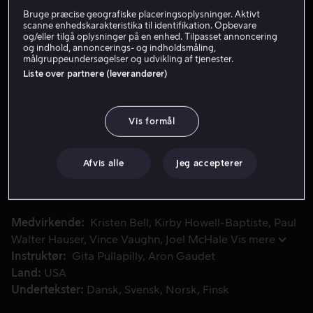
Bruge præcise geografiske placeringsoplysninger. Aktivt
Lej 49 kr
scanne enhedskarakteristika til identifikation. Opbevare
og/eller tilgå oplysninger på en enhed. Tilpasset annoncering
og indhold, annoncerings- og indholdsmåling,
Køb 109 kr
målgruppeundersøgelser og udvikling af tjenester.
Liste over partnere (leverandører)
Se trailer
Vis formål
“Queenpins” er en absurd komedie inspireret af en sand hi
“Queenpins” er en absurd komedie inspireret af en sand
historie om husmoren Connie, hvis forstadstilværelse
Afvis alle
Jeg accepterer
keder og frustrerer hende, samt hendes bedste ven JoJo,
en videoblogger med drømme, som forvandler sin
hobby til en kuponfidus til mange millioner dollars.
Medvirkende
Kristen Bell
Kirby Howell-Baptiste
Paul
Walter Hauser
Vince Vaughn
Joel McHale
Vis mere
Instruktør
Gita Pullapilly
Aron Gaudet
Land
USA
Undertekster
Dansk
Svensk
Norsk
Finsk