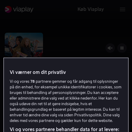
Køb Viaplay
Vi værner om dit privatliv
Vi og vores
78
partnere gemmer og får adgang til oplysninger
på din enhed, for eksempel unikke identifikatorer i cookies, som
bruges til behandling af personoplysninger. Du kan acceptere
eller administrere dine valg ved at klikke nedenfor. Her kan du
Queenpins
også udøve din ret til at gøre indsigelse, hvis et
behandlingsgrundlag er baseret på legitim interesse. Du kan til
6.4
Komedie
2021
1 t. 45 min
7 år
enhver tid ændre dine valg via siden Privatlivspolitik. Dine valg
deles med vores partnere og gælder kun for dette website.
HD
Vi og vores partnere behandler data for at levere: