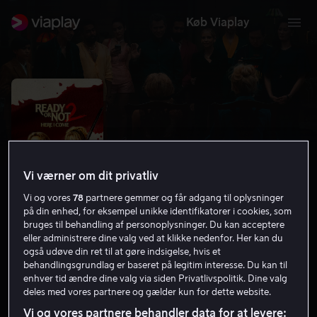
Køb Viaplay
Vi værner om dit privatliv
Vi og vores
78
partnere gemmer og får adgang til oplysninger
på din enhed, for eksempel unikke identifikatorer i cookies, som
bruges til behandling af personoplysninger. Du kan acceptere
eller administrere dine valg ved at klikke nedenfor. Her kan du
Ready or Not 2: Here I Come
også udøve din ret til at gøre indsigelse, hvis et
behandlingsgrundlag er baseret på legitim interesse. Du kan til
6.5
Komedie
Gys
2026
1 t. 43 min
15 år
enhver tid ændre dine valg via siden Privatlivspolitik. Dine valg
deles med vores partnere og gælder kun for dette website.
HD
Vi og vores partnere behandler data for at levere: