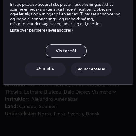
Bruge præcise geografiske placeringsoplysninger. Aktivt
Lej 49 kr
scanne enhedskarakteristika til identifikation. Opbevare
og/eller tilgå oplysninger på en enhed. Tilpasset annoncering
og indhold, annoncerings- og indholdsmåling,
Køb 109 kr
målgruppeundersøgelser og udvikling af tjenester.
Liste over partnere (leverandører)
Minnesota 1990. Detektiv Bruce Kenner efterforsker sagen 
Minnesota 1990. Detektiv Bruce Kenner efterforsker
Vis formål
sagen om unge Angela, som anklager sin far, John Gray,
for en usigelig forbrydelse. Da John uventet og uden at
kunne huske det erklærer sig skyldig, bliver den
Afvis alle
Jeg accepterer
velkendte psykolog Dr. Raines tilkaldt for at hjælpe ham
med at genskabe minderne.
Medvirkende
Ethan Hawke
Emma Watson
David
Thewlis
Lothaire Bluteau
Dale Dickey
Vis mere
Instruktør
Alejandro Amenabar
Land
Canada
Spanien
Undertekster
Norsk
Finsk
Svensk
Dansk