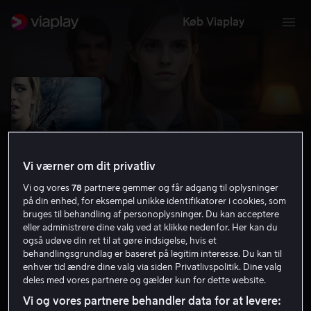
Køb Viaplay
Vi værner om dit privatliv
Vi og vores
78
partnere gemmer og får adgang til oplysninger
på din enhed, for eksempel unikke identifikatorer i cookies, som
bruges til behandling af personoplysninger. Du kan acceptere
eller administrere dine valg ved at klikke nedenfor. Her kan du
også udøve din ret til at gøre indsigelse, hvis et
Regression
behandlingsgrundlag er baseret på legitim interesse. Du kan til
enhver tid ændre dine valg via siden Privatlivspolitik. Dine valg
5.6
Drama
Krimi
2015
1 t. 41 min
15 år
deles med vores partnere og gælder kun for dette website.
HD
Vi og vores partnere behandler data for at levere: