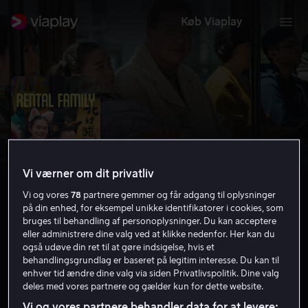
Køb Viaplay
Vi værner om dit privatliv
Vi og vores
78
partnere gemmer og får adgang til oplysninger
på din enhed, for eksempel unikke identifikatorer i cookies, som
bruges til behandling af personoplysninger. Du kan acceptere
eller administrere dine valg ved at klikke nedenfor. Her kan du
Rental Family
også udøve din ret til at gøre indsigelse, hvis et
behandlingsgrundlag er baseret på legitim interesse. Du kan til
7.7
Drama
Komedie
2025
1 t. 45 min
7 år
enhver tid ændre dine valg via siden Privatlivspolitik. Dine valg
HD
deles med vores partnere og gælder kun for dette website.
Vi og vores partnere behandler data for at levere: