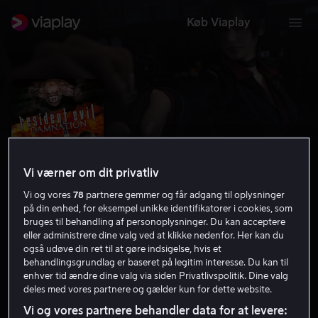
Køb Viaplay
Vi værner om dit privatliv
Vi og vores
78
partnere gemmer og får adgang til oplysninger
på din enhed, for eksempel unikke identifikatorer i cookies, som
bruges til behandling af personoplysninger. Du kan acceptere
eller administrere dine valg ved at klikke nedenfor. Her kan du
også udøve din ret til at gøre indsigelse, hvis et
Resident Evil: Damnation
behandlingsgrundlag er baseret på legitim interesse. Du kan til
enhver tid ændre dine valg via siden Privatlivspolitik. Dine valg
6.4
Gys
Action
2012
1 t. 35 min
15 år
deles med vores partnere og gælder kun for dette website.
HD
Vi og vores partnere behandler data for at levere: