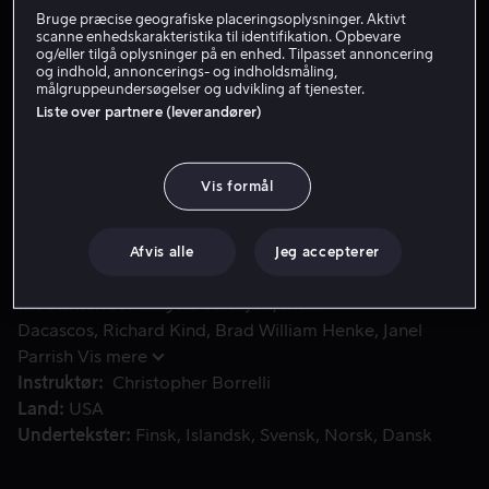
Bruge præcise geografiske placeringsoplysninger. Aktivt
Lej 49 kr
scanne enhedskarakteristika til identifikation. Opbevare
og/eller tilgå oplysninger på en enhed. Tilpasset annoncering
og indhold, annoncerings- og indholdsmåling,
Køb 89 kr
målgruppeundersøgelser og udvikling af tjenester.
Liste over partnere (leverandører)
Ray, en tidligere kriminel, flygter fra en række ubarmhjer
Ray, en tidligere kriminel, flygter fra en række
Vis formål
ubarmhjertige mordere. Han får hjælp fra mystisk side,
men det går hurtigt op for ham, at "hjælpen" er endnu
mere farlig, end hvad morderne er.
Afvis alle
Jeg accepterer
Medvirkende
Angela Sarafyan
Mark
Dacascos
Richard Kind
Brad William Henke
Janel
Parrish
Vis mere
Instruktør
Christopher Borrelli
Land
USA
Undertekster
Finsk
Islandsk
Svensk
Norsk
Dansk