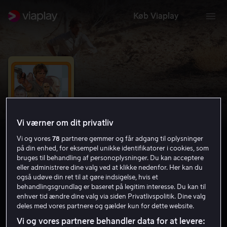
Køb Viaplay
Vi værner om dit privatliv
Vi og vores
78
partnere gemmer og får adgang til oplysninger
på din enhed, for eksempel unikke identifikatorer i cookies, som
bruges til behandling af personoplysninger. Du kan acceptere
eller administrere dine valg ved at klikke nedenfor. Her kan du
Run & Gun
også udøve din ret til at gøre indsigelse, hvis et
behandlingsgrundlag er baseret på legitim interesse. Du kan til
enhver tid ændre dine valg via siden Privatlivspolitik. Dine valg
5.1
Thriller
Action
2022
1 t. 31 min
15 år
deles med vores partnere og gælder kun for dette website.
HD
Vi og vores partnere behandler data for at levere: