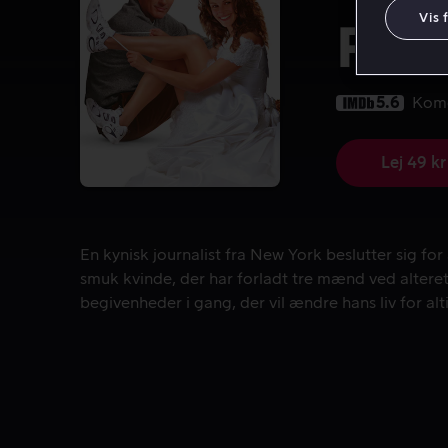
Vis 
Run
5.6
Kom
Lej 49 kr
En kynisk journalist fra New York beslutter sig for
En kynisk journalist fra New York beslutter sig for 
smuk kvinde, der har forladt tre mænd ved altere
begivenheder i gang, der vil ændre hans liv for alt