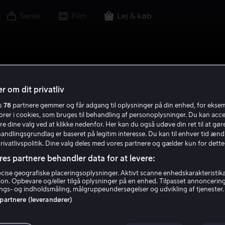
Serier
Film
Lej & køb
r om dit privatliv
es
78
partnere gemmer og får adgang til oplysninger på din enhed, for ekse
torer i cookies, som bruges til behandling af personoplysninger. Du kan acce
re dine valg ved at klikke nedenfor. Her kan du også udøve din ret til at gøre
handlingsgrundlag er baseret på legitim interesse. Du kan til enhver tid ænd
Privatlivspolitik. Dine valg deles med vores partnere og gælder kun for dette
res partnere behandler data for at levere:
ise geografiske placeringsoplysninger. Aktivt scanne enhedskarakteristika 
tion. Opbevare og/eller tilgå oplysninger på en enhed. Tilpasset annoncerin
gs- og indholdsmåling, målgruppeundersøgelser og udvikling af tjenester.
 partnere (leverandører)