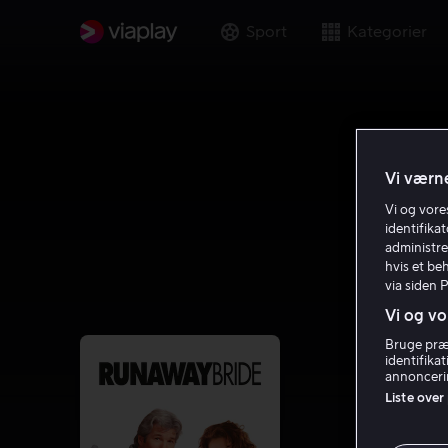
Sport
Kategorier
Vi værne
Vi og vor
identifika
administre
hvis et be
via siden 
Vi og vo
Bruge præc
identifika
annoncerin
Liste over