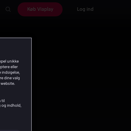
Køb Viaplay
Log ind
mpel unikke
ptere eller
 indsigelse,
re dine valg
 website.
til
g og indhold,