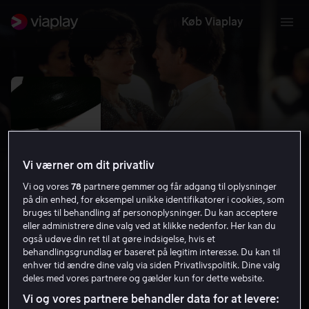
Køb Viaplay
Vi værner om dit privatliv
Vi og vores
78
partnere gemmer og får adgang til oplysninger
på din enhed, for eksempel unikke identifikatorer i cookies, som
bruges til behandling af personoplysninger. Du kan acceptere
eller administrere dine valg ved at klikke nedenfor. Her kan du
også udøve din ret til at gøre indsigelse, hvis et
Sabrina
behandlingsgrundlag er baseret på legitim interesse. Du kan til
enhver tid ændre dine valg via siden Privatlivspolitik. Dine valg
6.3
Komedie
Romantik
1995
2 t. 2 min
7 år
deles med vores partnere og gælder kun for dette website.
HD
Vi og vores partnere behandler data for at levere: