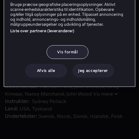
Bruge præcise geografiske placeringsoplysninger. Aktivt
Lej 49 kr
scanne enhedskarakteristika til identifikation. Opbevare
og/eller tilgå oplysninger på en enhed. Tilpasset annoncering
og indhold, annoncerings- og indholdsmåling,
Køb 109 kr
målgruppeundersøgelser og udvikling af tjenester.
Liste over partnere (leverandører)
En velhavende families chauffør sender sin datter Sabrina 
En velhavende families chauffør sender sin datter
Vis formål
Sabrina til Paris for at hjælpe hende med at glemme
forelskelsen på familiens player-søn. Men hun vender
tilbage som en smuk, ung kvinde.
Afvis alle
Jeg accepterer
Medvirkende
Harrison Ford
Julia Ormond
Greg
Kinnear
Nancy Marchand
John Wood
Vis mere
Instruktør
Sydney Pollack
Land
USA
Tyskland
Undertekster
Svensk
Norsk
Dansk
Islandsk
Finsk