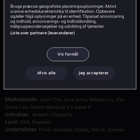
Bruge præcise geografiske placeringsoplysninger. Aktivt
Lej 49 kr
scanne enhedskarakteristika til identifikation. Opbevare
og/eller tilgå oplysninger på en enhed. Tilpasset annoncering
og indhold, annoncerings- og indholdsmåling,
Køb 109 kr
målgruppeundersøgelser og udvikling af tjenester.
Liste over partnere (leverandører)
Se trailer
Vis formål
Davids datter forsvinder. Politiet kan ikke finde nogen s
Davids datter forsvinder. Politiet kan ikke finde nogen
som helst ledetråde, og David tager sagen i egen hånd.
Afvis alle
Jeg accepterer
Han leder, der hvor hemmeligheder gemmer sig: I
computeren.
Medvirkende
John Cho
Sara Sohn
Megan Liu
Kya
Dawn Lau
Debra Messing
Vis mere
Instruktør
Aneesh Chaganty
Land
USA
Rusland
Undertekster
Finsk
Islandsk
Dansk
Norsk
Svensk