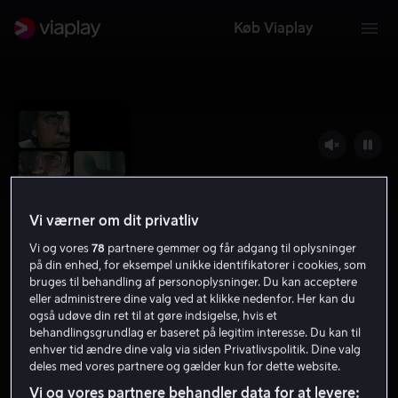
Køb Viaplay
Vi værner om dit privatliv
Vi og vores
78
partnere gemmer og får adgang til oplysninger
på din enhed, for eksempel unikke identifikatorer i cookies, som
bruges til behandling af personoplysninger. Du kan acceptere
eller administrere dine valg ved at klikke nedenfor. Her kan du
September 5
også udøve din ret til at gøre indsigelse, hvis et
behandlingsgrundlag er baseret på legitim interesse. Du kan til
7.1
Thriller
2024
1 t. 30 min
11 år
enhver tid ændre dine valg via siden Privatlivspolitik. Dine valg
deles med vores partnere og gælder kun for dette website.
HD
Vi og vores partnere behandler data for at levere: