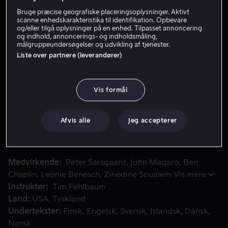
Bruge præcise geografiske placeringsoplysninger. Aktivt
Lej 59 kr
scanne enhedskarakteristika til identifikation. Opbevare
og/eller tilgå oplysninger på en enhed. Tilpasset annoncering
Køb 109 kr
og indhold, annoncerings- og indholdsmåling,
målgruppeundersøgelser og udvikling af tjenester.
Liste over partnere (leverandører)
Se trailer
Vis formål
En gidseltagning tvinger TV-chefen Arledge til at presse en
En gidseltagning tvinger TV-chefen Arledge til at presse
en uerfaren sportsproducer til at rapportere direkte
Afvis alle
Jeg accepterer
nyheder. Med liv på spil og hele verden som tilskuere
transformerer hans udsendelse journalistik for altid.
Medvirkende
Peter Sarsgaard
John Magaro
Ben
Chaplin
Leonie Benesch
Zinedine Soualem
Vis mere
Instruktør
Tim Fehlbaum
Land
USA
Tyskland
Undertekster
Finsk
Engelsk
Svensk
Islandsk
Dansk
Norsk