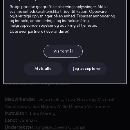
Bruge præcise geografiske placeringsoplysninger. Aktivt
scanne enhedskarakteristika til identifikation. Opbevare
Lej 59 kr
og/eller tilgå oplysninger på en enhed. Tilpasset annoncering
og indhold, annoncerings- og indholdsmåling,
målgruppeundersøgelser og udvikling af tjenester.
Køb 99 kr
Liste over partnere (leverandører)
Se trailer
Vis formål
Den ustrukturerede børnebogsforfatter, Simon, tvinges til 
Den ustrukturerede børnebogsforfatter, Simon, tvinges
Afvis alle
Jeg accepterer
til at dele sin lejlighed med den velorganiserede
advokat, Malou. Malou vil gøre alt for at få Simon ud,
men skæbnen vil noget andet...
Medvirkende
Dejan Cukic
Tuva Novotny
Michael
Asmussen
Claus Bigum
Mille Dinesen
Vis mere
Instruktør
Lars Mering
Land
Danmark
Undertekster
Engelsk
Svensk
Dansk