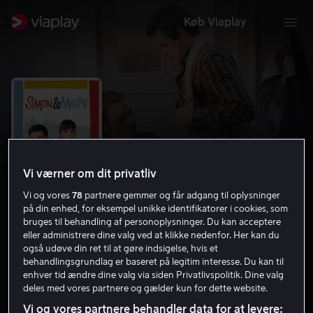
Køb Viaplay
Vi værner om dit privatliv
Vi og vores
78
partnere gemmer og får adgang til oplysninger
på din enhed, for eksempel unikke identifikatorer i cookies, som
bruges til behandling af personoplysninger. Du kan acceptere
eller administrere dine valg ved at klikke nedenfor. Her kan du
Simon and Malou
også udøve din ret til at gøre indsigelse, hvis et
behandlingsgrundlag er baseret på legitim interesse. Du kan til
5.8
Komedie
Romantik
2009
1 t. 29 min
enhver tid ændre dine valg via siden Privatlivspolitik. Dine valg
7 år
deles med vores partnere og gælder kun for dette website.
HD
Vi og vores partnere behandler data for at levere: