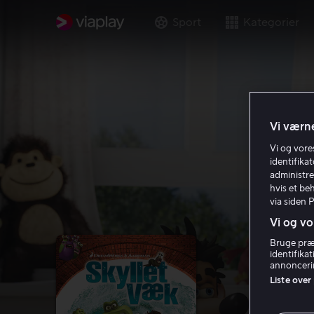
Sport
Kategorier
Vi værne
Vi og vor
identifika
administre
hvis et be
via siden 
Vi og vo
Bruge præc
identifika
annoncerin
Liste over