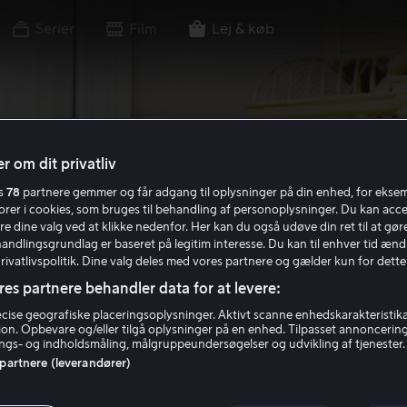
Serier
Film
Lej & køb
r om dit privatliv
es
78
partnere gemmer og får adgang til oplysninger på din enhed, for ekse
torer i cookies, som bruges til behandling af personoplysninger. Du kan acce
re dine valg ved at klikke nedenfor. Her kan du også udøve din ret til at gøre
handlingsgrundlag er baseret på legitim interesse. Du kan til enhver tid ænd
Privatlivspolitik. Dine valg deles med vores partnere og gælder kun for dette
res partnere behandler data for at levere:
ise geografiske placeringsoplysninger. Aktivt scanne enhedskarakteristika 
tion. Opbevare og/eller tilgå oplysninger på en enhed. Tilpasset annoncerin
gs- og indholdsmåling, målgruppeundersøgelser og udvikling af tjenester.
 partnere (leverandører)