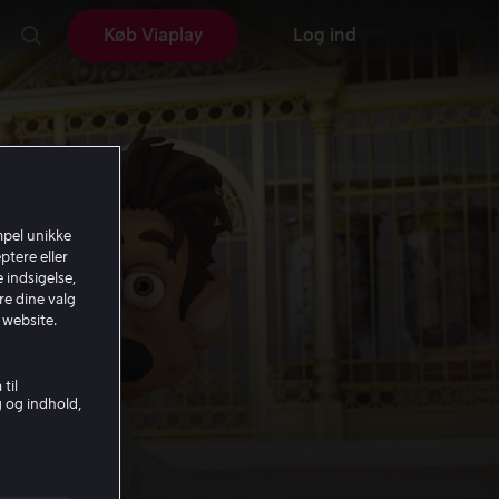
Køb Viaplay
Log ind
mpel unikke
ptere eller
 indsigelse,
re dine valg
 website.
til
g og indhold,