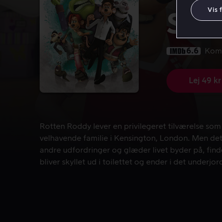
Vis 
Skyl
6.6
Kom
Lej 49 kr
Rotten Roddy lever en privilegeret tilværelse som 
Rotten Roddy lever en privilegeret tilværelse so
velhavende familie i Kensington, London. Men det 
andre udfordringer og glæder livet byder på, finde
bliver skyllet ud i toilettet og ender i det underj
mindre privilegerede artsfæller.