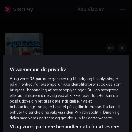
Køb Viaplay
Vi værner om dit privatliv
Vi og vores
78
partnere gemmer og får adgang til oplysninger
på din enhed, for eksempel unikke identifikatorer i cookies, som
bruges til behandling af personoplysninger. Du kan acceptere
eller administrere dine valg ved at klikke nedenfor. Her kan du
også udøve din ret til at gøre indsigelse, hvis et
Smølferne
behandlingsgrundlag er baseret på legitim interesse. Du kan til
enhver tid ændre dine valg via siden Privatlivspolitik. Dine valg
5.4
Familiefilm
Børnefilm
2011
1 t. 38 min
deles med vores partnere og gælder kun for dette website.
7 år
Vi og vores partnere behandler data for at levere:
HD