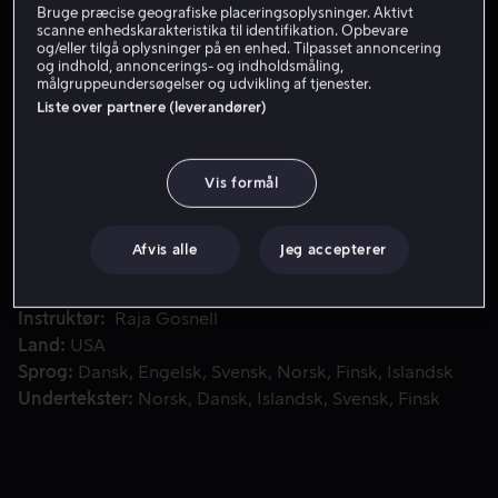
Bruge præcise geografiske placeringsoplysninger. Aktivt
scanne enhedskarakteristika til identifikation. Opbevare
og/eller tilgå oplysninger på en enhed. Tilpasset annoncering
Få Viaplay
og indhold, annoncerings- og indholdsmåling,
målgruppeundersøgelser og udvikling af tjenester.
Liste over partnere (leverandører)
I denne søde, delvist animerede eventyrfilm, jager den o
I denne søde, delvist animerede eventyrfilm, jager den
onde troldmand Gargamel Smølferne ud af deres egen
Vis formål
landsby.
Afvis alle
Jeg accepterer
Medvirkende
Hank Azaria
Neil Patrick Harris
Jayma
Mays
Sofía Vergara
Tim Gunn
Vis mere
Instruktør
Raja Gosnell
Land
USA
Sprog
Dansk
Engelsk
Svensk
Norsk
Finsk
Islandsk
Undertekster
Norsk
Dansk
Islandsk
Svensk
Finsk