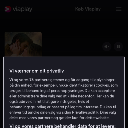
Køb Viaplay
Vi værner om dit privatliv
Vi og vores
78
partnere gemmer og får adgang til oplysninger
på din enhed, for eksempel unikke identifikatorer i cookies, som
bruges til behandling af personoplysninger. Du kan acceptere
eller administrere dine valg ved at klikke nedenfor. Her kan du
Someone Like You
også udøve din ret til at gøre indsigelse, hvis et
behandlingsgrundlag er baseret på legitim interesse. Du kan til
5.9
Drama
Romantik
2024
2 t.
7 år
enhver tid ændre dine valg via siden Privatlivspolitik. Dine valg
deles med vores partnere og gælder kun for dette website.
UHD
Vi og vores partnere behandler data for at levere: