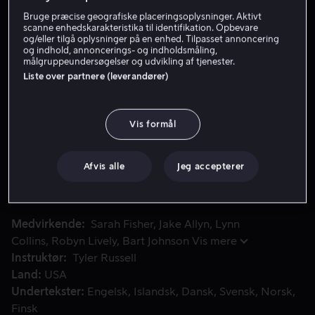
Bruge præcise geografiske placeringsoplysninger. Aktivt
Lej 49 kr
scanne enhedskarakteristika til identifikation. Opbevare
og/eller tilgå oplysninger på en enhed. Tilpasset annoncering
Køb 109 kr
og indhold, annoncerings- og indholdsmåling,
målgruppeundersøgelser og udvikling af tjenester.
Liste over partnere (leverandører)
Se trailer
Vis formål
Den unge arkitekt Dawson Gage får et chok, da han mister 
Den unge arkitekt Dawson Gage får et chok, da han
mister sin bedste ven, London. I sin sorg igangsætter
Afvis alle
Jeg accepterer
Dawson en søgen efter Londons hemmelige
tvillingesøster, som blev sendt til en anden familie.
Medvirkende
Sarah Fisher
Jake Allyn
Lynn
Collins
Robyn Lively
Bart Johnson
Vis mere
Instruktør
Tyler Russell
Land
USA
Undertekster
Engelsk
Islandsk
Dansk
Svensk
Norsk
Finsk