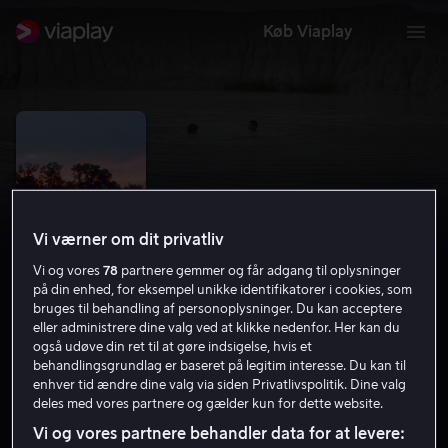
Køb Viaplay
Vi værner om dit privatliv
Vi og vores
78
partnere gemmer og får adgang til oplysninger
på din enhed, for eksempel unikke identifikatorer i cookies, som
bruges til behandling af personoplysninger. Du kan acceptere
eller administrere dine valg ved at klikke nedenfor. Her kan du
også udøve din ret til at gøre indsigelse, hvis et
Songs My Brother Taught Me
behandlingsgrundlag er baseret på legitim interesse. Du kan til
enhver tid ændre dine valg via siden Privatlivspolitik. Dine valg
7.0
Drama
2015
1 t. 30 min
15 år
deles med vores partnere og gælder kun for dette website.
HD
Vi og vores partnere behandler data for at levere: