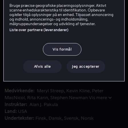
Bruge præcise geografiske placeringsoplysninger. Aktivt
Lej 49 kr
scanne enhedskarakteristika til identifikation. Opbevare
og/eller tilgå oplysninger på en enhed. Tilpasset annoncering
og indhold, annoncerings- og indholdsmåling,
Køb 89 kr
målgruppeundersøgelser og udvikling af tjenester.
Liste over partnere (leverandører)
Se trailer
Vis formål
En polsk holocaust-overlevers forhold til en temperamentsf
En polsk holocaust-overlevers forhold til en
temperamentsfuld forsker og deres gæst, en
Afvis alle
Jeg accepterer
sydstatsforfatter, afslører chokerende detaljer fra
hendes fortid.
Medvirkende
Meryl Streep
Kevin Kline
Peter
MacNicol
Rita Karin
Stephen Newman
Vis mere
Instruktør
Alan J. Pakula
Land
USA
Undertekster
Finsk
Dansk
Svensk
Norsk