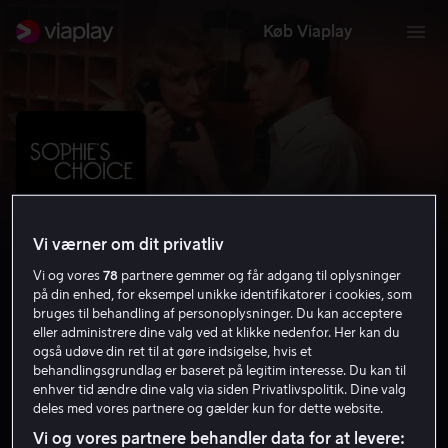
Køb Viaplay
Vi værner om dit privatliv
Vi og vores
78
partnere gemmer og får adgang til oplysninger
på din enhed, for eksempel unikke identifikatorer i cookies, som
bruges til behandling af personoplysninger. Du kan acceptere
eller administrere dine valg ved at klikke nedenfor. Her kan du
Sophie's Choice
også udøve din ret til at gøre indsigelse, hvis et
behandlingsgrundlag er baseret på legitim interesse. Du kan til
7.5
Drama
1982
2 t. 24 min
15 år
enhver tid ændre dine valg via siden Privatlivspolitik. Dine valg
deles med vores partnere og gælder kun for dette website.
HD
Vi og vores partnere behandler data for at levere: