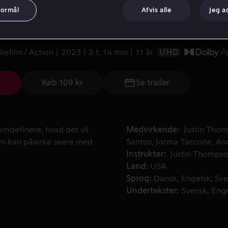
formål
Afvis alle
Jeg a
der-Verse
liefilm
Action
2023
2 t. 14 min
11 år
UHD
Køb 109 kr
Se trailer
mdefinere, hvad det vil sige at være en helt. (Indeholder bli
omdefinere, hvad det vil
Medvirkende
Justin Thom
som kan påvirke seere med
Santos
Jorma Taccone
An
Instruktør
Justin Thompso
Land
USA
Sprog
Dansk
Engelsk
Sve
Undertekster
Svensk
Eng