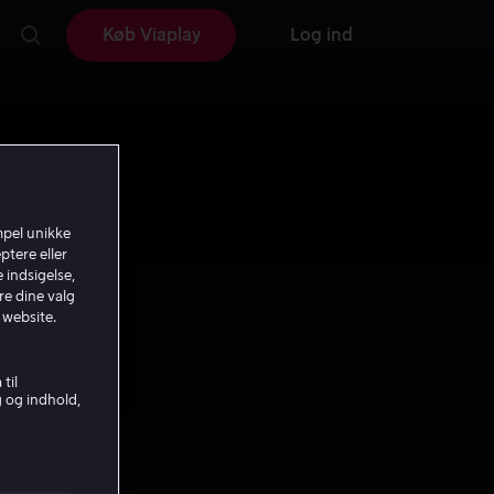
Køb Viaplay
Log ind
mpel unikke
ptere eller
 indsigelse,
re dine valg
 website.
til
g og indhold,
the