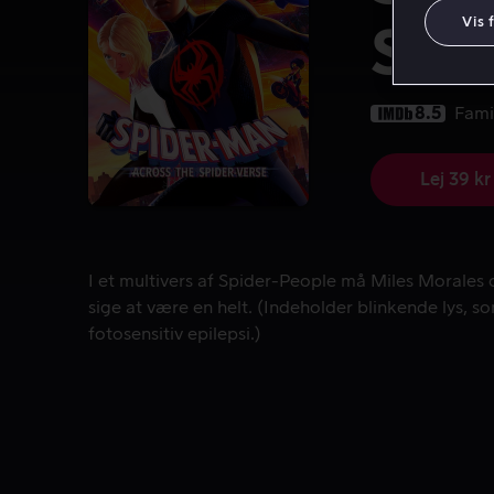
Vis 
Spi
8.5
Fami
Lej 39 kr
I et multivers af Spider-People må Miles Morales o
I et multivers af Spider-People må Miles Morales 
sige at være en helt. (Indeholder blinkende lys, 
fotosensitiv epilepsi.)