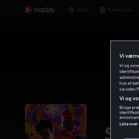
Sport
Kategorier
Vi værne
Vi og vor
identifika
administre
hvis et be
via siden 
Vi og vo
Bruge præc
identifika
annoncerin
Liste over
Spi