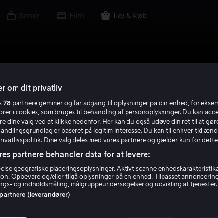
Serier
Film
Lej & køb
r om dit privatliv
es
78
partnere gemmer og får adgang til oplysninger på din enhed, for ekse
torer i cookies, som bruges til behandling af personoplysninger. Du kan acce
re dine valg ved at klikke nedenfor. Her kan du også udøve din ret til at gøre
handlingsgrundlag er baseret på legitim interesse. Du kan til enhver tid ænd
Privatlivspolitik. Dine valg deles med vores partnere og gælder kun for dette
res partnere behandler data for at levere:
ise geografiske placeringsoplysninger. Aktivt scanne enhedskarakteristika 
tion. Opbevare og/eller tilgå oplysninger på en enhed. Tilpasset annoncerin
gs- og indholdsmåling, målgruppeundersøgelser og udvikling af tjenester.
 partnere (leverandører)
der-Man: Across 