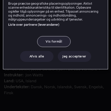
Bruge præcise geografiske placeringsoplysninger. Aktivt
Få Viaplay
scanne enhedskarakteristika til identifikation. Opbevare
og/eller tilgå oplysninger på en enhed. Tilpasset annoncering
og indhold, annoncerings- og indholdsmåling,
Se trailer
målgruppeundersøgelser og udvikling af tjenester.
Liste over partnere (leverandører)
Da Dr. Stranges besværgelse, der skulle genskabe Spider-Ma
Da Dr. Stranges besværgelse, der skulle genskabe
Vis formål
Spider-Mans identitet går skævt, tvinges Peter til at
overkomme den største udfordring til dato.
Afvis alle
Jeg accepterer
Medvirkende
Tom Holland
Zendaya
Benedict
Cumberbatch
Jacob Batalon
Jon Favreau
Vis mere
Instruktør
Jon Watts
Land
USA
Island
Undertekster
Dansk
Norsk
Islandsk
Svensk
Engelsk
Finsk