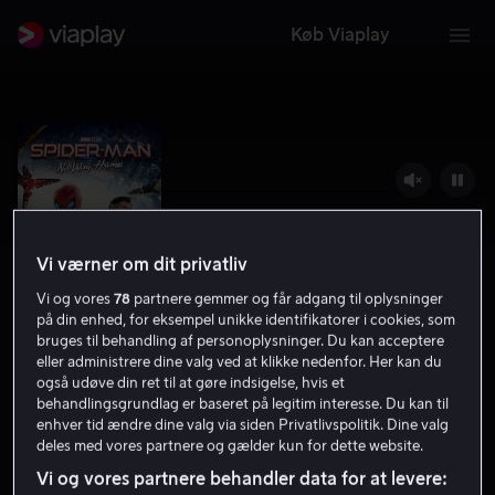
Køb Viaplay
Vi værner om dit privatliv
Vi og vores
78
partnere gemmer og får adgang til oplysninger
på din enhed, for eksempel unikke identifikatorer i cookies, som
bruges til behandling af personoplysninger. Du kan acceptere
eller administrere dine valg ved at klikke nedenfor. Her kan du
også udøve din ret til at gøre indsigelse, hvis et
Spider-Man: No Way Home
behandlingsgrundlag er baseret på legitim interesse. Du kan til
enhver tid ændre dine valg via siden Privatlivspolitik. Dine valg
8.2
Action
2021
2 t. 22 min
11 år
deles med vores partnere og gælder kun for dette website.
UHD
Vi og vores partnere behandler data for at levere: