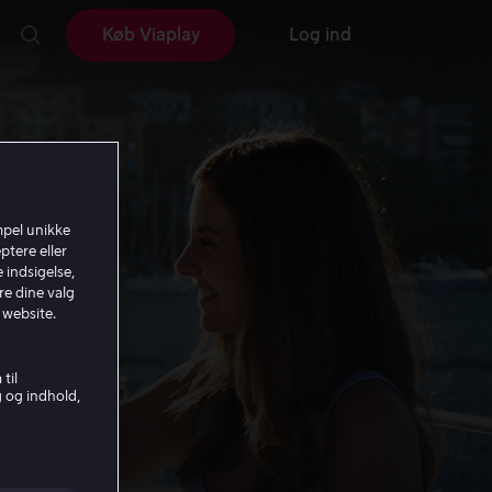
Køb Viaplay
Log ind
mpel unikke
ptere eller
 indsigelse,
re dine valg
 website.
til
g og indhold,