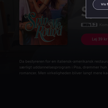
Vis 
Spi
5.2
Kom
Lej 39 kr
Da bestyreren for en italiensk-amerikansk restaur
Da bestyreren for en italiensk-amerikansk restaura
særligt uddannelsesprogram i Pisa, drømmer hun s
romancer. Men virkeligheden bliver langt mere ka