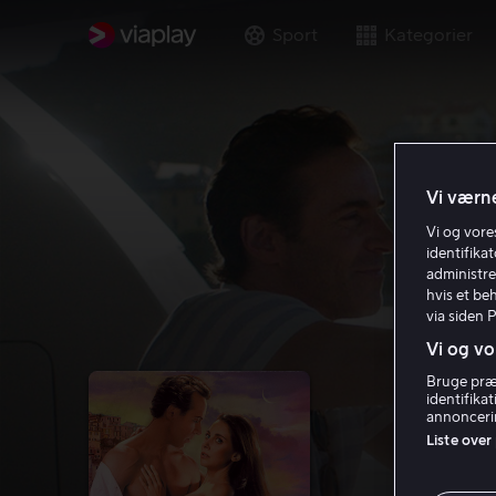
Sport
Kategorier
Vi værne
Vi og vor
identifika
administre
hvis et be
via siden 
Vi og vo
Bruge præc
identifika
annoncerin
Liste over