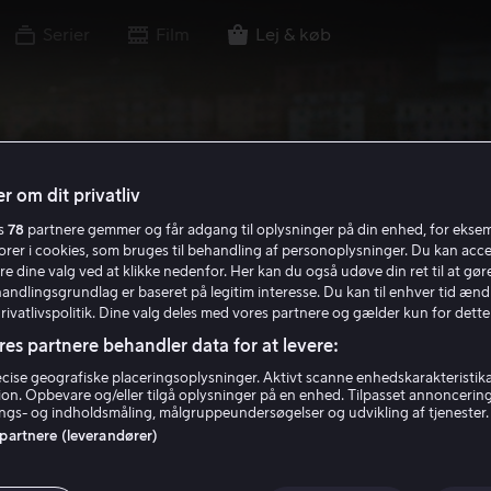
Serier
Film
Lej & køb
r om dit privatliv
es
78
partnere gemmer og får adgang til oplysninger på din enhed, for ekse
torer i cookies, som bruges til behandling af personoplysninger. Du kan acce
re dine valg ved at klikke nedenfor. Her kan du også udøve din ret til at gøre
handlingsgrundlag er baseret på legitim interesse. Du kan til enhver tid ænd
Privatlivspolitik. Dine valg deles med vores partnere og gælder kun for dette
res partnere behandler data for at levere:
ise geografiske placeringsoplysninger. Aktivt scanne enhedskarakteristika 
tion. Opbevare og/eller tilgå oplysninger på en enhed. Tilpasset annoncerin
gs- og indholdsmåling, målgruppeundersøgelser og udvikling af tjenester.
 partnere (leverandører)