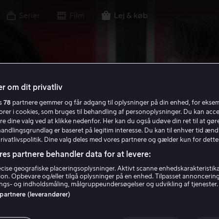
Serier
Film
Lej & køb
r om dit privatliv
es
78
partnere gemmer og får adgang til oplysninger på din enhed, for ekse
torer i cookies, som bruges til behandling af personoplysninger. Du kan acce
re dine valg ved at klikke nedenfor. Her kan du også udøve din ret til at gøre
handlingsgrundlag er baseret på legitim interesse. Du kan til enhver tid ænd
Privatlivspolitik. Dine valg deles med vores partnere og gælder kun for dette
res partnere behandler data for at levere:
ise geografiske placeringsoplysninger. Aktivt scanne enhedskarakteristika 
tion. Opbevare og/eller tilgå oplysninger på en enhed. Tilpasset annoncerin
gs- og indholdsmåling, målgruppeundersøgelser og udvikling af tjenester.
 partnere (leverandører)