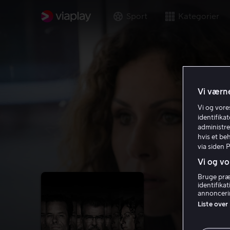
Sport
Kategorier
Vi værne
Vi og vor
identifika
administre
hvis et be
via siden 
Vi og vo
Bruge præc
identifika
annoncerin
Liste over