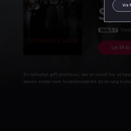
Vis 
Spi
5.7
Thril
Lej 39 kr
En lykkeligt gift professor, der er kendt for at 
En lykkeligt gift professor, der er kendt for at h
elever, ender som hovedmistænkt da en ung kvind