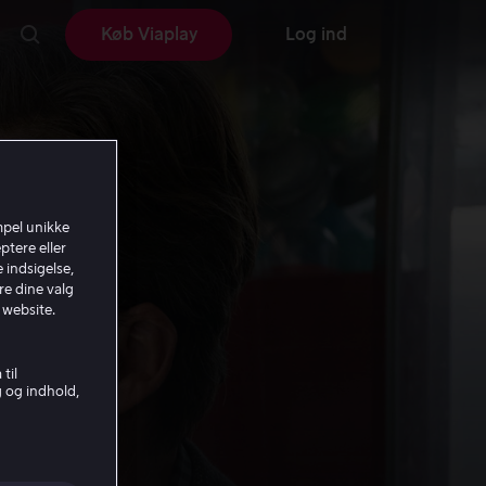
Køb Viaplay
Log ind
mpel unikke
ptere eller
 indsigelse,
re dine valg
 website.
til
g og indhold,