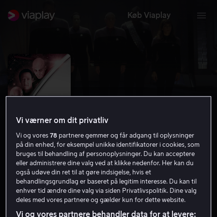
Køb Viaplay
Vi værner om dit privatliv
Vi og vores
78
partnere gemmer og får adgang til oplysninger
på din enhed, for eksempel unikke identifikatorer i cookies, som
bruges til behandling af personoplysninger. Du kan acceptere
eller administrere dine valg ved at klikke nedenfor. Her kan du
Star Trek X: Nemesis
også udøve din ret til at gøre indsigelse, hvis et
behandlingsgrundlag er baseret på legitim interesse. Du kan til
6.4
Science Fiction
Action
2002
1 t. 51 min
enhver tid ændre dine valg via siden Privatlivspolitik. Dine valg
11 år
deles med vores partnere og gælder kun for dette website.
HD
Vi og vores partnere behandler data for at levere: