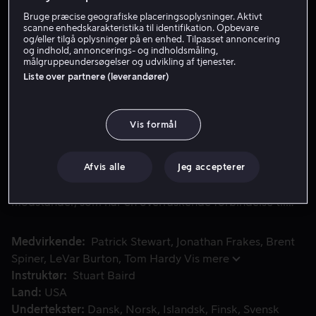
Bruge præcise geografiske placeringsoplysninger. Aktivt
scanne enhedskarakteristika til identifikation. Opbevare
Lej 49 kr
og/eller tilgå oplysninger på en enhed. Tilpasset annoncering
og indhold, annoncerings- og indholdsmåling,
målgruppeundersøgelser og udvikling af tjenester.
Køb 109 kr
Liste over partnere (leverandører)
Se trailer
Vis formål
Kursen er sat mod en galakse med action og eventyr uden 
Kursen er sat mod en galakse med action og eventyr
Afvis alle
Jeg accepterer
uden lige, mens kaptajn Jean-Luc Picard og hans
stjerneskibsbesætning kæmper mod en farlig
modstander, som har en overraskende forbindelse til
Picard.
Medvirkende
Patrick Stewart
Jonathan Frakes
Brent
Spiner
LeVar Burton
Tom Hardy
Vis mere
Instruktør
Stuart Baird
Land
USA
Undertekster
Dansk
Norsk
Islandsk
Finsk
Svensk