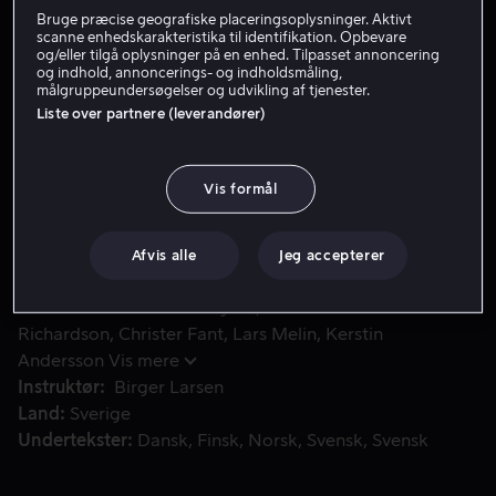
Bruge præcise geografiske placeringsoplysninger. Aktivt
Lej 49 kr
scanne enhedskarakteristika til identifikation. Opbevare
og/eller tilgå oplysninger på en enhed. Tilpasset annoncering
og indhold, annoncerings- og indholdsmåling,
Køb 109 kr
målgruppeundersøgelser og udvikling af tjenester.
Liste over partnere (leverandører)
Tre lig iført tøj fra 1700-tallet bliver fundet uden for Ys
Tre lig iført tøj fra 1700-tallet bliver fundet uden for
Vis formål
Ystad. Wallanders kollega gennem mange år –
Svedberg – er først på stedet. Han fortæller, at ligene
formodentlig er tre unge, som har været savnet i nogle
Afvis alle
Jeg accepterer
uger.
Medvirkende
Rolf Lassgård
Marie
Richardson
Christer Fant
Lars Melin
Kerstin
Andersson
Vis mere
Instruktør
Birger Larsen
Land
Sverige
Undertekster
Dansk
Finsk
Norsk
Svensk
Svensk