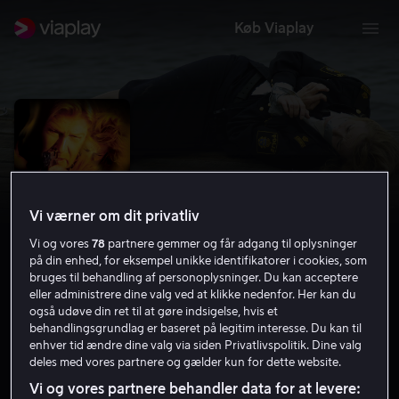
Køb Viaplay
Vi værner om dit privatliv
Vi og vores
78
partnere gemmer og får adgang til oplysninger
på din enhed, for eksempel unikke identifikatorer i cookies, som
bruges til behandling af personoplysninger. Du kan acceptere
eller administrere dine valg ved at klikke nedenfor. Her kan du
Steget efter
også udøve din ret til at gøre indsigelse, hvis et
behandlingsgrundlag er baseret på legitim interesse. Du kan til
enhver tid ændre dine valg via siden Privatlivspolitik. Dine valg
6.0
Thriller
2005
1 t. 37 min
15 år
deles med vores partnere og gælder kun for dette website.
HD
Vi og vores partnere behandler data for at levere: