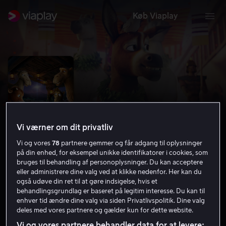
Køb Viaplay
Vi værner om dit privatliv
Vi og vores
78
partnere gemmer og får adgang til oplysninger
på din enhed, for eksempel unikke identifikatorer i cookies, som
bruges til behandling af personoplysninger. Du kan acceptere
eller administrere dine valg ved at klikke nedenfor. Her kan du
Stjernen
også udøve din ret til at gøre indsigelse, hvis et
behandlingsgrundlag er baseret på legitim interesse. Du kan til
6.3
Komedie
Familiefilm
2017
1 t. 22 min
enhver tid ændre dine valg via siden Privatlivspolitik. Dine valg
7 år
deles med vores partnere og gælder kun for dette website.
HD
Vi og vores partnere behandler data for at levere: