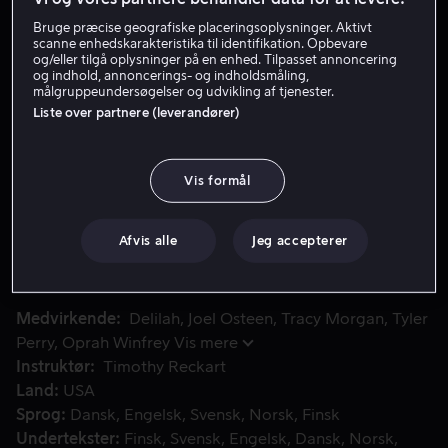
Bruge præcise geografiske placeringsoplysninger. Aktivt
scanne enhedskarakteristika til identifikation. Opbevare
Lej 49 kr
og/eller tilgå oplysninger på en enhed. Tilpasset annoncering
og indhold, annoncerings- og indholdsmåling,
målgruppeundersøgelser og udvikling af tjenester.
Køb 109 kr
Liste over partnere (leverandører)
Se trailer
Vis formål
Æslet Bo vil væk fra det stillestående liv på gården. Ved at 
Æslet Bo vil væk fra det stillestående liv på gården. Ved
at følge en stjerne bliver han utilsigtet helt i den
Afvis alle
Jeg accepterer
vigtigste fortælling nogensinde; den første jul.
Medvirkende
Delilah
Joel Osteen
Tracy Morgan
Tyler
Perry
Oprah Winfrey
Vis mere
Instruktør
Timothy Reckart
Land
USA
Sprog
Dansk
Engelsk
Svensk
Norsk
Finsk
Undertekster
Finsk
Svensk
Engelsk
Dansk
Norsk