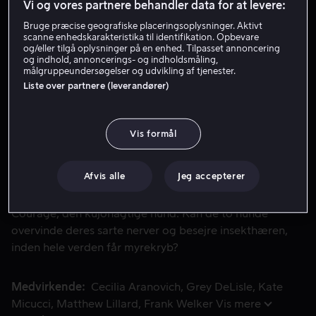
6.3
Komedie
Familiefilm
2021
1 t. 15 min
Vi og vores partnere behandler data for at levere:
7 år
Bruge præcise geografiske placeringsoplysninger. Aktivt
scanne enhedskarakteristika til identifikation. Opbevare
HD
og/eller tilgå oplysninger på en enhed. Tilpasset annoncering
og indhold, annoncerings- og indholdsmåling,
målgruppeundersøgelser og udvikling af tjenester.
Lej 49 kr
Liste over partnere (leverandører)
Køb 99 kr
Vis formål
Se trailer
Afvis alle
Jeg accepterer
Scooby-Doo slår sig for første gang sammen med Courage, 
Scooby-Doo slår sig for første gang sammen med
Courage, den kujonagtige hund. Kan de to hunde
overvinde deres sarte nerver og besejre insekthæren,
inden hele verden får myrekryb?
Medvirkende
Cecilia Aranovich
Grey DeLisle
Kate
Micucci
Matthew Lillard
Frank Welker
Vis mere