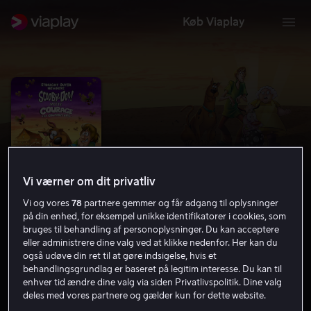
Køb Viaplay
Vi værner om dit privatliv
Vi og vores
78
partnere gemmer og får adgang til oplysninger
på din enhed, for eksempel unikke identifikatorer i cookies, som
bruges til behandling af personoplysninger. Du kan acceptere
Straight Outta Nowhere: Scooby-
eller administrere dine valg ved at klikke nedenfor. Her kan du
også udøve din ret til at gøre indsigelse, hvis et
Doo Meets Courage the Cowardly
behandlingsgrundlag er baseret på legitim interesse. Du kan til
enhver tid ændre dine valg via siden Privatlivspolitik. Dine valg
Dog
deles med vores partnere og gælder kun for dette website.