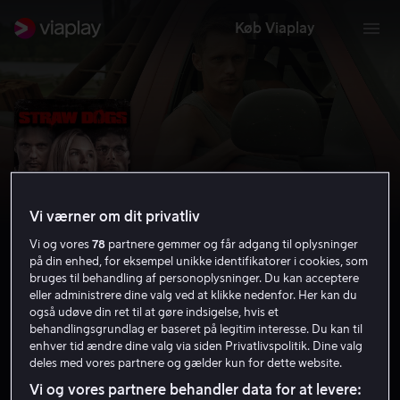
Køb Viaplay
Vi værner om dit privatliv
Vi og vores
78
partnere gemmer og får adgang til oplysninger
på din enhed, for eksempel unikke identifikatorer i cookies, som
bruges til behandling af personoplysninger. Du kan acceptere
eller administrere dine valg ved at klikke nedenfor. Her kan du
Straw Dogs
også udøve din ret til at gøre indsigelse, hvis et
behandlingsgrundlag er baseret på legitim interesse. Du kan til
enhver tid ændre dine valg via siden Privatlivspolitik. Dine valg
5.8
Thriller
Action
2011
1 t. 45 min
15 år
deles med vores partnere og gælder kun for dette website.
HD
Vi og vores partnere behandler data for at levere: