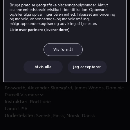
Bruge præcise geografiske placeringsoplysninger. Aktivt
Lej 49 kr
scanne enhedskarakteristika til identifikation. Opbevare
og/eller tilgå oplysninger på en enhed. Tilpasset annoncering
og indhold, annoncerings- og indholdsmåling,
Køb 109 kr
målgruppeundersøgelser og udvikling af tjenester.
Liste over partnere (leverandører)
Et Hollywood-par flytter til en idyllisk landsby i det sydli
Et Hollywood-par flytter til en idyllisk landsby i det
Vis formål
sydlige USA, men deres lille paradis bliver hurtigt til et
rent helvede, da mørke hemmeligheder og livsfarlige
lidenskaber løber løbsk.
Afvis alle
Jeg accepterer
Medvirkende
James Marsden
Kate
Bosworth
Alexander Skarsgård
James Woods
Dominic
Purcell
Vis mere
Instruktør
Rod Lurie
Land
USA
Undertekster
Svensk
Finsk
Norsk
Dansk