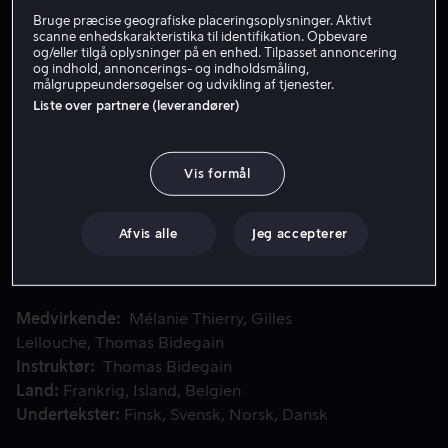
Bruge præcise geografiske placeringsoplysninger. Aktivt
Lej 59 kr
scanne enhedskarakteristika til identifikation. Opbevare
og/eller tilgå oplysninger på en enhed. Tilpasset annoncering
og indhold, annoncerings- og indholdsmåling,
Køb 99 kr
målgruppeundersøgelser og udvikling af tjenester.
Liste over partnere (leverandører)
Se trailer
Vis formål
Vincent og Laura lever i et passioneret men ustabilt parfo
Vincent og Laura lever i et passioneret men ustabilt
parforhold. I et forsøg på at redde forholdet begiver de
Afvis alle
Jeg accepterer
sig ud på et sejleventyr. Ud for Chiles kyst udforsker de
en øde ø, men må søge ly under en voldsom storm.
Næste morgen er deres båd væk.
Medvirkende
Mélanie Thierry
Gilles
Lellouche
Thomas Bidegain
Instruktør
Thomas Bidegain
Land
Frankrig
Island
Belgien
Undertekster
Finsk
Svensk
Norsk
Dansk