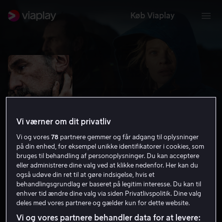
Køb Viaplay
Vi værner om dit privatliv
Vi og vores
78
partnere gemmer og får adgang til oplysninger
på din enhed, for eksempel unikke identifikatorer i cookies, som
bruges til behandling af personoplysninger. Du kan acceptere
eller administrere dine valg ved at klikke nedenfor. Her kan du
Suddenly
også udøve din ret til at gøre indsigelse, hvis et
behandlingsgrundlag er baseret på legitim interesse. Du kan til
6.1
Drama
Thriller
2023
1 t. 46 min
11 år
enhver tid ændre dine valg via siden Privatlivspolitik. Dine valg
deles med vores partnere og gælder kun for dette website.
HD
Vi og vores partnere behandler data for at levere: