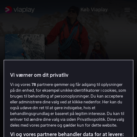
Køb Viaplay
Vi værner om dit privatliv
Vi og vores
78
partnere gemmer og får adgang til oplysninger
på din enhed, for eksempel unikke identifikatorer i cookies, som
bruges til behandling af personoplysninger. Du kan acceptere
eller administrere dine valg ved at klikke nedenfor. Her kan du
Summit Fever
også udøve din ret til at gøre indsigelse, hvis et
behandlingsgrundlag er baseret på legitim interesse. Du kan til
5.3
Drama
2022
1 t. 50 min
15 år
enhver tid ændre dine valg via siden Privatlivspolitik. Dine valg
deles med vores partnere og gælder kun for dette website.
HD
Vi og vores partnere behandler data for at levere: