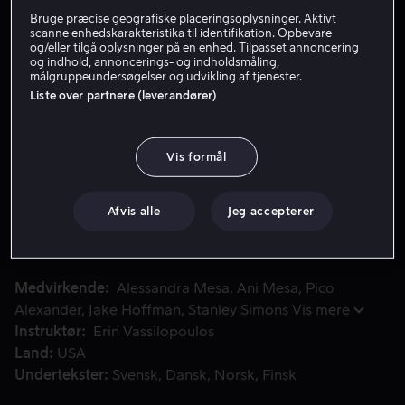
Bruge præcise geografiske placeringsoplysninger. Aktivt
Lej 49 kr
scanne enhedskarakteristika til identifikation. Opbevare
og/eller tilgå oplysninger på en enhed. Tilpasset annoncering
og indhold, annoncerings- og indholdsmåling,
Køb 129 kr
målgruppeundersøgelser og udvikling af tjenester.
Liste over partnere (leverandører)
Se trailer
Vis formål
Marian ser ingen anden udvej end at flygte fra sit forhold me
Marian ser ingen anden udvej end at flygte fra sit
forhold med sin voldelige kæreste. Så hun flygter
Afvis alle
Jeg accepterer
tilbage til sin hjemby for at søge tilflugt hos sin
tvillingesøster Vivian, som hun knapt har talt med i
årevis.
Medvirkende
Alessandra Mesa
Ani Mesa
Pico
Alexander
Jake Hoffman
Stanley Simons
Vis mere
Instruktør
Erin Vassilopoulos
Land
USA
Undertekster
Svensk
Dansk
Norsk
Finsk