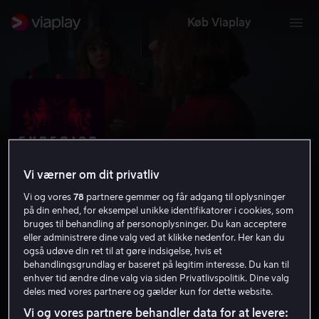
Køb Viaplay
Vi værner om dit privatliv
Vi og vores
78
partnere gemmer og får adgang til oplysninger
på din enhed, for eksempel unikke identifikatorer i cookies, som
bruges til behandling af personoplysninger. Du kan acceptere
eller administrere dine valg ved at klikke nedenfor. Her kan du
Superior
også udøve din ret til at gøre indsigelse, hvis et
behandlingsgrundlag er baseret på legitim interesse. Du kan til
5.4
Drama
Thriller
2021
1 t. 34 min
15 år
enhver tid ændre dine valg via siden Privatlivspolitik. Dine valg
deles med vores partnere og gælder kun for dette website.
HD
Vi og vores partnere behandler data for at levere: