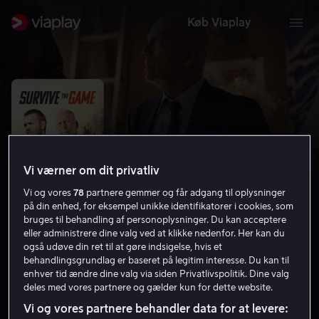
Køb Viaplay
Vi værner om dit privatliv
Vi og vores
78
partnere gemmer og får adgang til oplysninger
på din enhed, for eksempel unikke identifikatorer i cookies, som
bruges til behandling af personoplysninger. Du kan acceptere
eller administrere dine valg ved at klikke nedenfor. Her kan du
også udøve din ret til at gøre indsigelse, hvis et
Survive the Game
behandlingsgrundlag er baseret på legitim interesse. Du kan til
enhver tid ændre dine valg via siden Privatlivspolitik. Dine valg
3.0
Thriller
Action
2021
1 t. 32 min
15 år
deles med vores partnere og gælder kun for dette website.
HD
Vi og vores partnere behandler data for at levere: