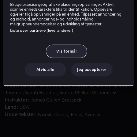
Bruge præcise geografiske placeringsoplysninger. Aktivt
Lej 59 kr
scanne enhedskarakteristika til identifikation. Opbevare
og/eller tilgå oplysninger på en enhed. Tilpasset annoncering
og indhold, annoncerings- og indholdsmåling,
Køb 139 kr
målgruppeundersøgelser og udvikling af tjenester.
Liste over partnere (leverandører)
Politibetjenten David bliver skadet af to kriminelle fra e
Politibetjenten David bliver skadet af to kriminelle fra
Vis formål
en bande og hans partner, Cal, undersøger sagen. Men
snart kommer alle involverede i fare og må kæmpe for
at slippe levende ud af situationen.
Afvis alle
Jeg accepterer
Medvirkende
Chad Michael Murray
Bruce Willis
Swen
Temmel
Sarah Roemer
Simon Phillips
Vis mere
Instruktør
James Cullen Bressack
Land
USA
Undertekster
Norsk
Dansk
Finsk
Svensk