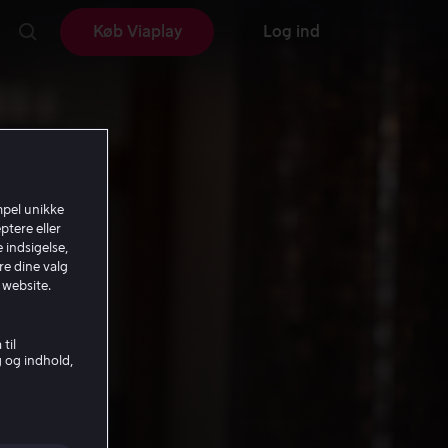
Køb Viaplay
Log ind
mpel unikke
ptere eller
 indsigelse,
re dine valg
 website.
til
g og indhold,
i