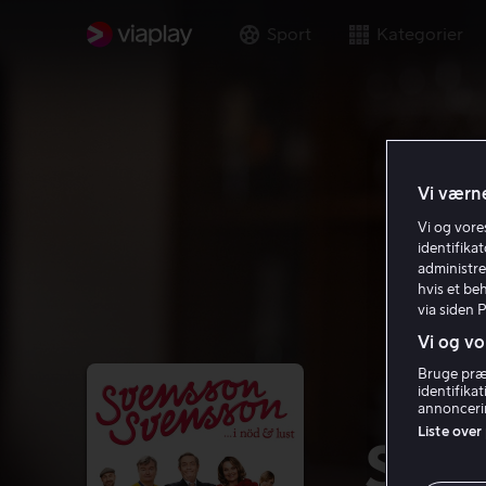
Sport
Kategorier
Vi værne
Vi og vor
identifika
administre
hvis et be
via siden 
Vi og vo
Bruge præc
identifika
annoncerin
Liste over
Sven