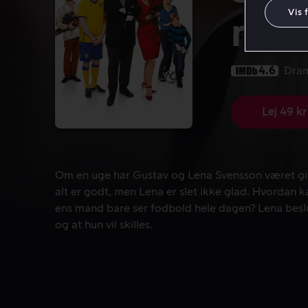
Vis 
nöd 
4.6
Dra
Lej 49 kr
Om en uge har Gustav og Lena Svensson været gift i
Om en uge har Gustav og Lena Svensson været gift 
alt er godt, men Lena er slet ikke glad. Hvordan 
ens mand bare ser fodbold hele dagen? Lena beslut
og at hun vil skilles.