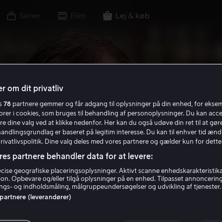
Serier
Film
Lej & køb
r om dit privatliv
es
78
partnere gemmer og får adgang til oplysninger på din enhed, for ekse
torer i cookies, som bruges til behandling af personoplysninger. Du kan acce
re dine valg ved at klikke nedenfor. Her kan du også udøve din ret til at gøre
handlingsgrundlag er baseret på legitim interesse. Du kan til enhver tid ænd
Privatlivspolitik. Dine valg deles med vores partnere og gælder kun for dette
res partnere behandler data for at levere:
ise geografiske placeringsoplysninger. Aktivt scanne enhedskarakteristika 
tion. Opbevare og/eller tilgå oplysninger på en enhed. Tilpasset annoncerin
gs- og indholdsmåling, målgruppeundersøgelser og udvikling af tjenester.
 partnere (leverandører)
sson Svensson - 