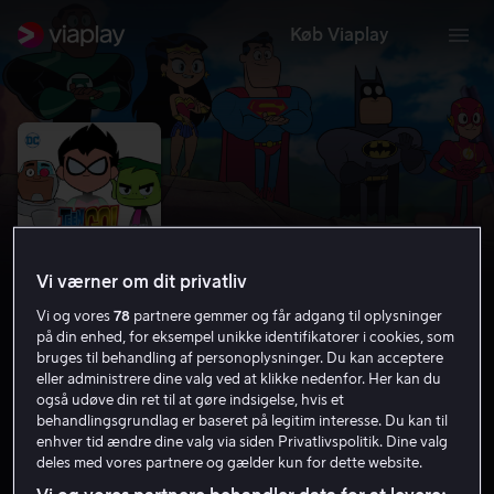
Køb Viaplay
Vi værner om dit privatliv
Vi og vores
78
partnere gemmer og får adgang til oplysninger
på din enhed, for eksempel unikke identifikatorer i cookies, som
bruges til behandling af personoplysninger. Du kan acceptere
eller administrere dine valg ved at klikke nedenfor. Her kan du
Teen Titans Go! Filmen
også udøve din ret til at gøre indsigelse, hvis et
behandlingsgrundlag er baseret på legitim interesse. Du kan til
6.7
Familiefilm
Børnefilm
2018
1 t. 20 min
enhver tid ændre dine valg via siden Privatlivspolitik. Dine valg
PG
deles med vores partnere og gælder kun for dette website.
HD