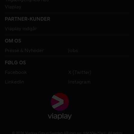
Viaplay
PARTNER-KUNDER
Viaplay indgår
OM OS
Presse & Nyheder
Jobs
FØLG OS
Facebook
X (Twitter)
LinkedIn
Instagram
© 2026 Viaplay Group Sweden AB (org.no: 556304-7041). All rights