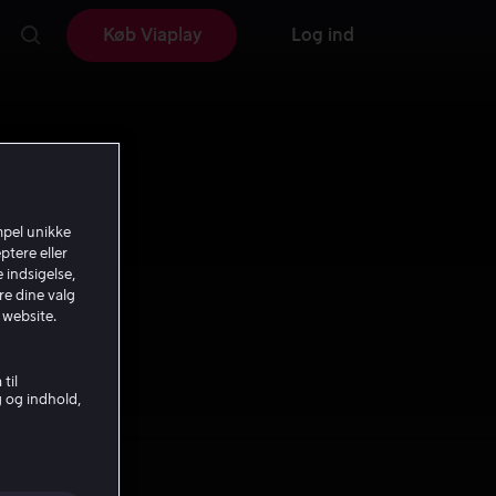
Køb Viaplay
Log ind
mpel unikke
ptere eller
 indsigelse,
re dine valg
 website.
til
g og indhold,