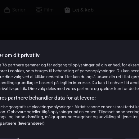
Serier
Film
Lej & køb
r om dit privatliv
es
78
partnere gemmer og får adgang til oplysninger på din enhed, for ekse
torer i cookies, som bruges til behandling af personoplysninger. Du kan acce
re dine valg ved at klikke nedenfor. Her kan du også udøve din ret til at gøre
handlingsgrundlag er baseret på legitim interesse. Du kan til enhver tid ænd
Privatlivspolitik. Dine valg deles med vores partnere og gælder kun for dette
res partnere behandler data for at levere:
ise geografiske placeringsoplysninger. Aktivt scanne enhedskarakteristika 
tion. Opbevare og/eller tilgå oplysninger på en enhed. Tilpasset annoncerin
gs- og indholdsmåling, målgruppeundersøgelser og udvikling af tjenester.
 partnere (leverandører)