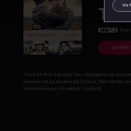
Vis 
Tes
7.2
Dra
Lej 49 kr
I foråret 1914 kæmper den viljestærke og selvstæ
I foråret 1914 kæmper den viljestærke og selvstæn
komme ind og studere på Oxford. Men hendes drø
Verdenskrig gør sit indtog i England.