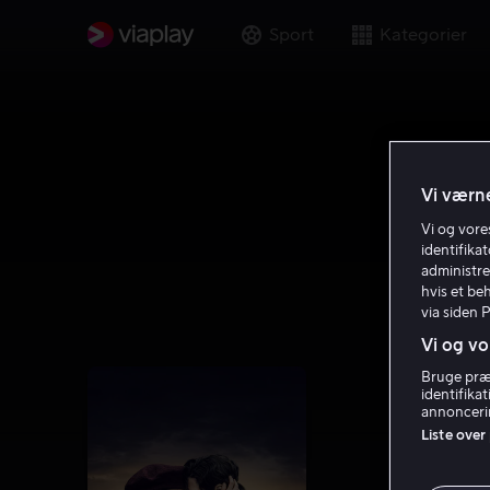
Sport
Kategorier
Vi værne
Vi og vor
identifika
administre
hvis et be
via siden 
Vi og vo
Bruge præc
identifika
annoncerin
Liste over