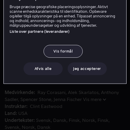
Bruge præcise geografiske placeringsoplysninger. Aktivt
Lej 49 kr
scanne enhedskarakteristika til identifikation. Opbevare
og/eller tilgå oplysninger på en enhed. Tilpasset annoncering
Køb 99 kr
og indhold, annoncerings- og indholdsmåling,
målgruppeundersøgelser og udvikling af tjenester.
Liste over partnere (leverandører)
Se trailer
Vis formål
Et terrorangreb på et tog mod Paris bliver forhindret af
Et terrorangreb på et tog mod Paris bliver forhindret af
tre modige unge amerikanere. Deres venskab var det
Afvis alle
Jeg accepterer
bedste våben hvormed de reddede de andre
passageres liv.
Medvirkende
Ray Corasani
Alek Skarlatos
Anthony
Sadler
Spencer Stone
Jenna Fischer
Vis mere
Instruktør
Clint Eastwood
Land
USA
Undertekster
Svensk
Dansk
Finsk
Norsk
Finsk
Svensk
Norsk
Dansk