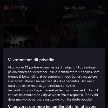
Køb Viaplay
Vi værner om dit privatliv
Vi og vores
78
partnere gemmer og får adgang til oplysninger
på din enhed, for eksempel unikke identifikatorer i cookies, som
bruges til behandling af personoplysninger. Du kan acceptere
eller administrere dine valg ved at klikke nedenfor. Her kan du
The 15:17 To Paris
også udøve din ret til at gøre indsigelse, hvis et
behandlingsgrundlag er baseret på legitim interesse. Du kan til
5.3
Drama
2018
1 t. 29 min
15 år
enhver tid ændre dine valg via siden Privatlivspolitik. Dine valg
deles med vores partnere og gælder kun for dette website.
HD
Vi og vores partnere behandler data for at levere: