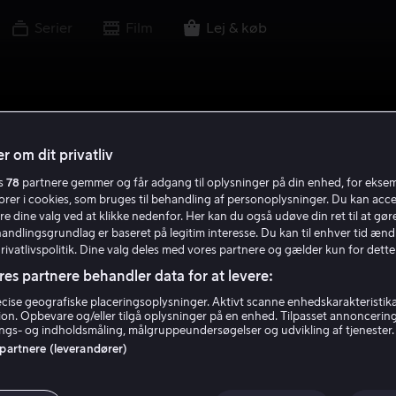
Serier
Film
Lej & køb
r om dit privatliv
es
78
partnere gemmer og får adgang til oplysninger på din enhed, for ekse
torer i cookies, som bruges til behandling af personoplysninger. Du kan acce
re dine valg ved at klikke nedenfor. Her kan du også udøve din ret til at gøre
handlingsgrundlag er baseret på legitim interesse. Du kan til enhver tid ænd
Privatlivspolitik. Dine valg deles med vores partnere og gælder kun for dette
res partnere behandler data for at levere:
ise geografiske placeringsoplysninger. Aktivt scanne enhedskarakteristika 
tion. Opbevare og/eller tilgå oplysninger på en enhed. Tilpasset annoncerin
gs- og indholdsmåling, målgruppeundersøgelser og udvikling af tjenester.
 partnere (leverandører)