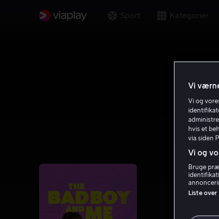
Sport
Kategorier
Vi værne
Vi og vor
identifika
administre
hvis et be
via siden 
Vi og vo
Bruge præc
identifika
annoncerin
Liste over