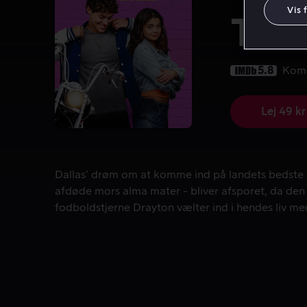
Vis 
The
5.8
Kom
Lej 49 kr
Dallas’ drøm om at komme ind på landets bedste d
Dallas’ drøm om at komme ind på landets bedste
afdøde mors alma mater - bliver afsporet, da de
fodboldstjerne Drayton vælter ind i hendes liv med