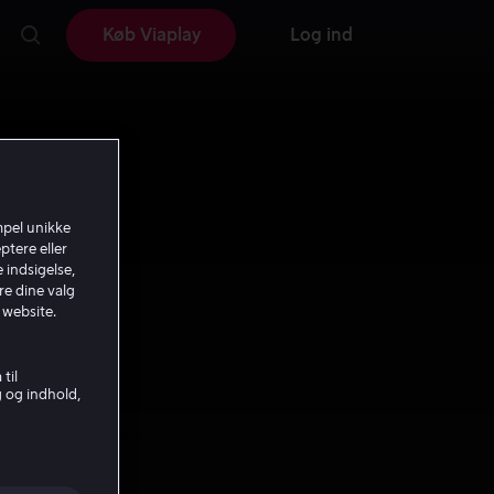
Køb Viaplay
Log ind
mpel unikke
ptere eller
 indsigelse,
re dine valg
 website.
til
g og indhold,