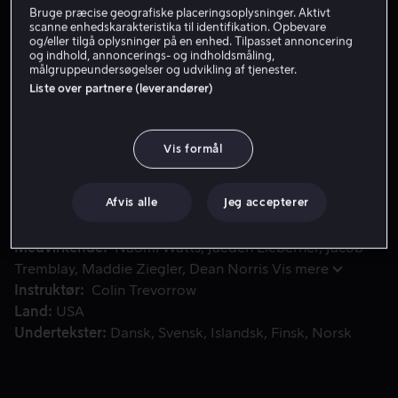
Bruge præcise geografiske placeringsoplysninger. Aktivt
Lej 49 kr
scanne enhedskarakteristika til identifikation. Opbevare
og/eller tilgå oplysninger på en enhed. Tilpasset annoncering
og indhold, annoncerings- og indholdsmåling,
Køb 89 kr
målgruppeundersøgelser og udvikling af tjenester.
Liste over partnere (leverandører)
En singlemor bliver overbevist af sin talentfulde søn om, 
En singlemor bliver overbevist af sin talentfulde søn om,
Vis formål
at hun skal hjælpe med at tage affære mod deres nabo,
der misbruger sin steddatter. Han laver en plan for
hende, så hun kan redde pigen.
Afvis alle
Jeg accepterer
Medvirkende
Naomi Watts
Jaeden Lieberher
Jacob
Tremblay
Maddie Ziegler
Dean Norris
Vis mere
Instruktør
Colin Trevorrow
Land
USA
Undertekster
Dansk
Svensk
Islandsk
Finsk
Norsk