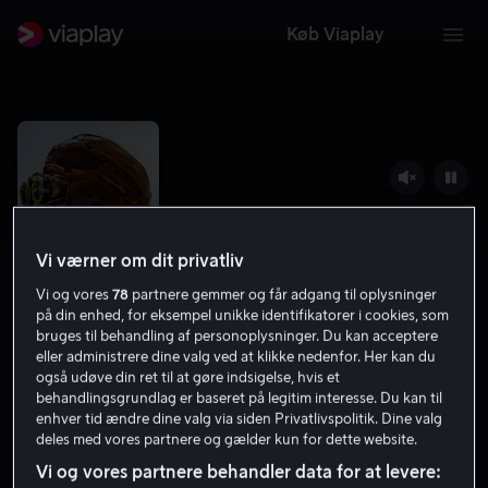
Køb Viaplay
Vi værner om dit privatliv
Vi og vores
78
partnere gemmer og får adgang til oplysninger
på din enhed, for eksempel unikke identifikatorer i cookies, som
bruges til behandling af personoplysninger. Du kan acceptere
eller administrere dine valg ved at klikke nedenfor. Her kan du
også udøve din ret til at gøre indsigelse, hvis et
The Book of Henry
behandlingsgrundlag er baseret på legitim interesse. Du kan til
enhver tid ændre dine valg via siden Privatlivspolitik. Dine valg
6.6
Drama
2017
1 t. 40 min
11 år
deles med vores partnere og gælder kun for dette website.
HD
Vi og vores partnere behandler data for at levere: