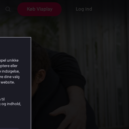
Køb Viaplay
Log ind
mpel unikke
ptere eller
 indsigelse,
re dine valg
 website.
til
g og indhold,
II: