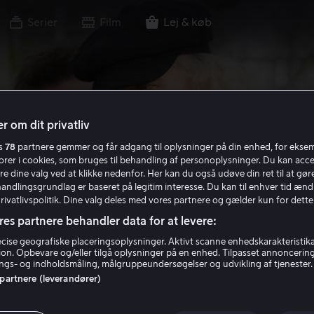
Serier
Film
Lej & køb
r om dit privatliv
es
78
partnere gemmer og får adgang til oplysninger på din enhed, for ekse
torer i cookies, som bruges til behandling af personoplysninger. Du kan acce
re dine valg ved at klikke nedenfor. Her kan du også udøve din ret til at gøre
handlingsgrundlag er baseret på legitim interesse. Du kan til enhver tid ænd
Privatlivspolitik. Dine valg deles med vores partnere og gælder kun for dette
res partnere behandler data for at levere:
ise geografiske placeringsoplysninger. Aktivt scanne enhedskarakteristika 
tion. Opbevare og/eller tilgå oplysninger på en enhed. Tilpasset annoncerin
gs- og indholdsmåling, målgruppeundersøgelser og udvikling af tjenester.
 partnere (leverandører)
Boondock Saints 