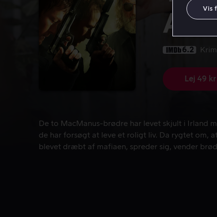
Vis 
All 
6.2
Krim
Lej 49 kr
De to MacManus-brødre har levet skjult i Irland med
De to MacManus-brødre har levet skjult i Irland me
de har forsøgt at leve et roligt liv. Da rygtet om, 
blevet dræbt af mafiaen, spreder sig, vender brød