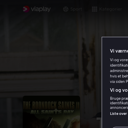
Sport
Kategorier
Vi værne
Vi og vor
identifika
administre
hvis et be
via siden 
Vi og vo
Bruge præc
identifika
annoncerin
Liste over
The 