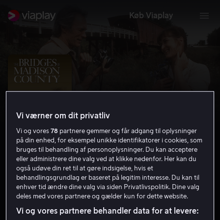
Køb Viaplay
Vi værner om dit privatliv
Vi og vores
78
partnere gemmer og får adgang til oplysninger
på din enhed, for eksempel unikke identifikatorer i cookies, som
bruges til behandling af personoplysninger. Du kan acceptere
eller administrere dine valg ved at klikke nedenfor. Her kan du
også udøve din ret til at gøre indsigelse, hvis et
The Bridges of Madison County
behandlingsgrundlag er baseret på legitim interesse. Du kan til
enhver tid ændre dine valg via siden Privatlivspolitik. Dine valg
7.6
Drama
Romantik
1995
2 t. 9 min
15 år
deles med vores partnere og gælder kun for dette website.
HD
Vi og vores partnere behandler data for at levere: