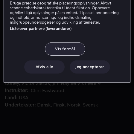
Bruge præcise geografiske placeringsoplysninger. Aktivt
scanne enhedskarakteristika til identifikation. Opbevare
Lej 49 kr
og/eller tilgå oplysninger på en enhed. Tilpasset annoncering
og indhold, annoncerings- og indholdsmåling,
Køb 99 kr
målgruppeundersøgelser og udvikling af tjenester.
Liste over partnere (leverandører)
I 'The Bridges of Madison County' bliver fotografen Rober
I 'The Bridges of Madison County' bliver fotografen
Vis formål
Robert Kincaid en del af den hjemmegående husmor
Francesca Johnsons liv i fire dage i 1960erne.
Afvis alle
Jeg accepterer
Medvirkende
Clint Eastwood
Meryl Streep
Annie
Corley
Victor Slezak
Jim Haynie
Vis mere
Instruktør
Clint Eastwood
Land
USA
Undertekster
Dansk
Finsk
Norsk
Svensk