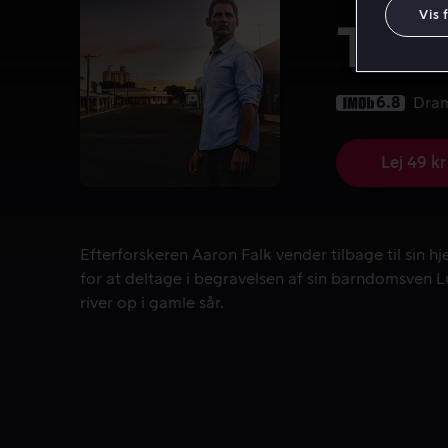
Vis 
The
6.8
Dra
Lej 49 kr
Efterforskeren Aaron Falk vender tilbage til sin 
Efterforskeren Aaron Falk vender tilbage til sin h
for at deltage i begravelsen af sin barndomsven
river op i gamle sår.