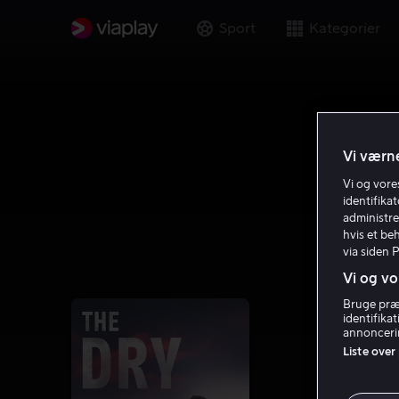
Sport
Kategorier
Vi værne
Vi og vor
identifika
administre
hvis et be
via siden 
Vi og vo
Bruge præc
identifika
annoncerin
Liste over