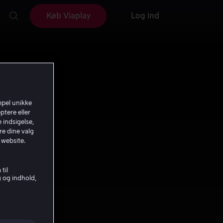
Køb Viaplay
Log ind
mpel unikke
ptere eller
 indsigelse,
re dine valg
 website.
til
g og indhold,