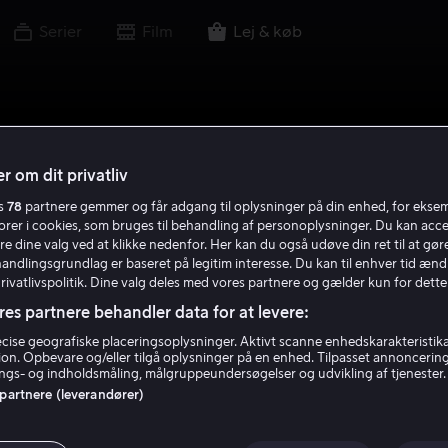
Serier
Film
Lej & køb
r om dit privatliv
es
78
partnere gemmer og får adgang til oplysninger på din enhed, for ekse
torer i cookies, som bruges til behandling af personoplysninger. Du kan acce
re dine valg ved at klikke nedenfor. Her kan du også udøve din ret til at gøre
handlingsgrundlag er baseret på legitim interesse. Du kan til enhver tid ænd
Privatlivspolitik. Dine valg deles med vores partnere og gælder kun for dette
res partnere behandler data for at levere:
ise geografiske placeringsoplysninger. Aktivt scanne enhedskarakteristika 
tion. Opbevare og/eller tilgå oplysninger på en enhed. Tilpasset annoncerin
gs- og indholdsmåling, målgruppeundersøgelser og udvikling af tjenester.
 partnere (leverandører)