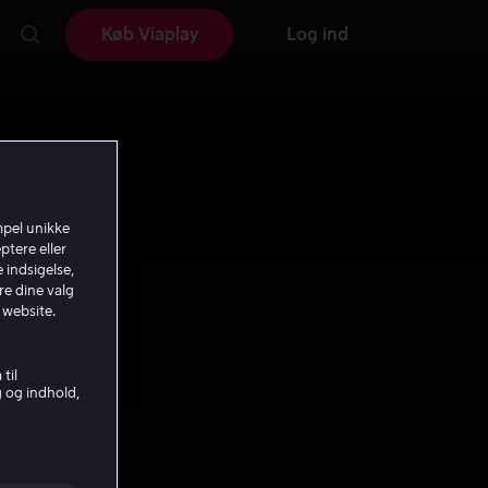
Køb Viaplay
Log ind
mpel unikke
ptere eller
 indsigelse,
re dine valg
 website.
til
g og indhold,