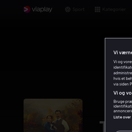
Sport
Kategorier
Vi værne
Vi og vor
identifika
administre
hvis et be
via siden 
Vi og vo
Bruge præc
identifika
annoncerin
Liste over
The 