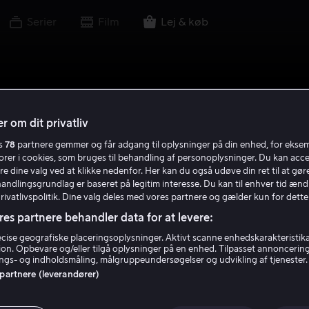
Serier
Film
Lej & køb
r om dit privatliv
es
78
partnere gemmer og får adgang til oplysninger på din enhed, for ekse
torer i cookies, som bruges til behandling af personoplysninger. Du kan acce
re dine valg ved at klikke nedenfor. Her kan du også udøve din ret til at gøre
handlingsgrundlag er baseret på legitim interesse. Du kan til enhver tid ænd
Privatlivspolitik. Dine valg deles med vores partnere og gælder kun for dette
res partnere behandler data for at levere:
ise geografiske placeringsoplysninger. Aktivt scanne enhedskarakteristika 
tion. Opbevare og/eller tilgå oplysninger på en enhed. Tilpasset annoncerin
gs- og indholdsmåling, målgruppeundersøgelser og udvikling af tjenester.
 partnere (leverandører)
Electrical Life Of