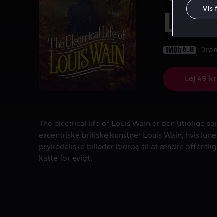
Vis 
Lou
6.8
Dra
Lej 49 kr
The electrical life of Louis Wain er den utrolige s
The electrical life of Louis Wain er den utrolige s
excentriske britiske kunstner Louis Wain, hvis lunef
psykedeliske billeder bidrog til at ændre offentli
katte for evigt.