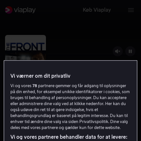
Køb Viaplay
Vi værner om dit privatliv
Vi og vores
78
partnere gemmer og får adgang til oplysninger
på din enhed, for eksempel unikke identifikatorer i cookies, som
bruges til behandling af personoplysninger. Du kan acceptere
eller administrere dine valg ved at klikke nedenfor. Her kan du
også udøve din ret til at gøre indsigelse, hvis et
The Front Runner
behandlingsgrundlag er baseret på legitim interesse. Du kan til
enhver tid ændre dine valg via siden Privatlivspolitik. Dine valg
6.1
Drama
2018
1 t. 48 min
7 år
deles med vores partnere og gælder kun for dette website.
HD
Vi og vores partnere behandler data for at levere: