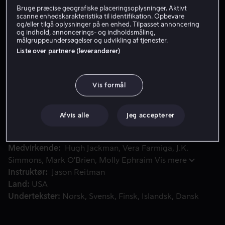
Bruge præcise geografiske placeringsoplysninger. Aktivt
Lej 49 kr
scanne enhedskarakteristika til identifikation. Opbevare
og/eller tilgå oplysninger på en enhed. Tilpasset annoncering
og indhold, annoncerings- og indholdsmåling,
Køb 109 kr
målgruppeundersøgelser og udvikling af tjenester.
Liste over partnere (leverandører)
Se trailer
Vis formål
I 1987 bliver USA's senator Gary Harts kampagne kørt af sp
I 1987 bliver USA's senator Gary Harts kampagne kørt
af sporet, da han bliver fanget i at have en skandaløs
Afvis alle
Jeg accepterer
affære.
Medvirkende
Hugh Jackman
Vera Farmiga
J.K.
Simmons
Mark O'Brien
Molly Ephraim
Vis mere
Instruktør
Jason Reitman
Land
USA
Undertekster
Norsk
Svensk
Finsk
Islandsk
Dansk