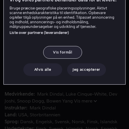
Bruge præcise geografiske placeringsoplysninger. Aktivt
Lej 49 kr
scanne enhedskarakteristika til identifikation. Opbevare
og/eller tilgå oplysninger på en enhed. Tilpasset annoncering
og indhold, annoncerings- og indholdsmåling,
Køb 109 kr
målgruppeundersøgelser og udvikling af tjenester.
Liste over partnere (leverandører)
Se trailer
Vis formål
Efter et uventet gensyn med sin for længst forsvundne far, t
Efter et uventet gensyn med sin for længst forsvundne
far, tvinges Garfield og hans hundeven Futte fra deres
Afvis alle
Jeg accepterer
perfekt forkælede liv for at slutte sig til Vic i et hylende
morsomt røveri.
Medvirkende
Mark Dindal
Luke Cinque-White
Dev
Joshi
Snoop Dogg
Bowen Yang
Vis mere
Instruktør
Mark Dindal
Land
USA
Storbritannien
Sprog
Dansk
Engelsk
Svensk
Norsk
Finsk
Islandsk
Undertekster
Finsk
Svensk
Islandsk
Norsk
Engelsk