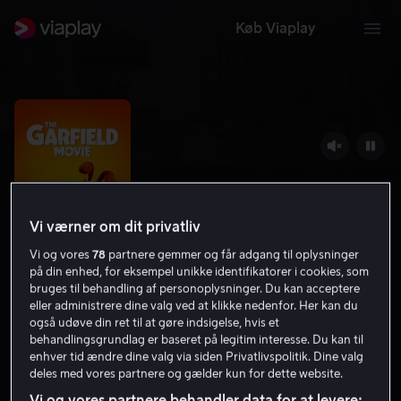
Køb Viaplay
Vi værner om dit privatliv
Vi og vores
78
partnere gemmer og får adgang til oplysninger
på din enhed, for eksempel unikke identifikatorer i cookies, som
bruges til behandling af personoplysninger. Du kan acceptere
The Garfield Movie
eller administrere dine valg ved at klikke nedenfor. Her kan du
også udøve din ret til at gøre indsigelse, hvis et
5.7
Komedie
Familiefilm
2024
1 t. 36 min
behandlingsgrundlag er baseret på legitim interesse. Du kan til
7 år
enhver tid ændre dine valg via siden Privatlivspolitik. Dine valg
deles med vores partnere og gælder kun for dette website.
UHD
Vi og vores partnere behandler data for at levere: