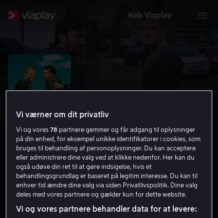
Køb Viaplay
Vi værner om dit privatliv
Vi og vores
78
partnere gemmer og får adgang til oplysninger
på din enhed, for eksempel unikke identifikatorer i cookies, som
bruges til behandling af personoplysninger. Du kan acceptere
eller administrere dine valg ved at klikke nedenfor. Her kan du
også udøve din ret til at gøre indsigelse, hvis et
The Instigators
behandlingsgrundlag er baseret på legitim interesse. Du kan til
enhver tid ændre dine valg via siden Privatlivspolitik. Dine valg
6.2
Komedie
Action
2024
1 t. 37 min
15 år
deles med vores partnere og gælder kun for dette website.
UHD
Vi og vores partnere behandler data for at levere: