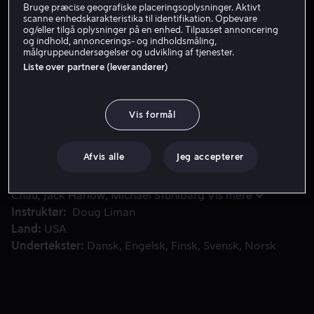
Bruge præcise geografiske placeringsoplysninger. Aktivt
scanne enhedskarakteristika til identifikation. Opbevare
Køb 159 kr
og/eller tilgå oplysninger på en enhed. Tilpasset annoncering
og indhold, annoncerings- og indholdsmåling,
Se trailer
målgruppeundersøgelser og udvikling af tjenester.
Liste over partnere (leverandører)
Følger to røvere, der må flygte med hjælp fra en af deres te
Følger to røvere, der må flygte med hjælp fra en af
Vis formål
deres terapeuter, efter at et røveri ikke går som
planlagt.
Afvis alle
Jeg accepterer
Medvirkende
Matt Damon
Casey Affleck
Hong
Chau
Jack Harlow
Michael Stuhlbarg
Vis mere
Instruktør
Doug Liman
Land
USA
Undertekster
Dansk
Engelsk
Finsk
Svensk
Norsk