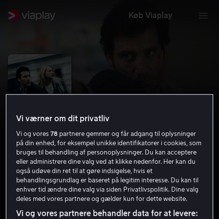
Køb Viaplay
Vi værner om dit privatliv
Vi og vores
78
partnere gemmer og får adgang til oplysninger
på din enhed, for eksempel unikke identifikatorer i cookies, som
bruges til behandling af personoplysninger. Du kan acceptere
eller administrere dine valg ved at klikke nedenfor. Her kan du
The International
også udøve din ret til at gøre indsigelse, hvis et
behandlingsgrundlag er baseret på legitim interesse. Du kan til
enhver tid ændre dine valg via siden Privatlivspolitik. Dine valg
6.5
Action
2009
1 t. 53 min
15 år
deles med vores partnere og gælder kun for dette website.
HD
Vi og vores partnere behandler data for at levere: