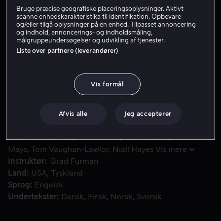
Bruge præcise geografiske placeringsoplysninger. Aktivt
Lej 49 kr
scanne enhedskarakteristika til identifikation. Opbevare
og/eller tilgå oplysninger på en enhed. Tilpasset annoncering
og indhold, annoncerings- og indholdsmåling,
Køb 109 kr
målgruppeundersøgelser og udvikling af tjenester.
Liste over partnere (leverandører)
Efter at have opdaget, at en international bank er del af en
Efter at have opdaget, at en international bank er del af
Vis formål
en våbenhandler-ring, beslutter en Interpol-agent og en
distriktsadvokat at arbejde på at få banken stillet for
retten.
Afvis alle
Jeg accepterer
Medvirkende
Bryan Cranston
Leanne Best
Daniel
Mays
Tom Vaughan-Lawlor
Niall Hayes
Vis mere
Instruktør
Brad Furman
Land
USA
Tyskland
Sprog
Engelsk
Undertekster
Dansk
Finsk
Norsk
Svensk