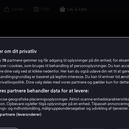
Serier
Film
Lej & køb
r om dit privatliv
es
78
partnere gemmer og får adgang til oplysninger på din enhed, for ekse
torer i cookies, som bruges til behandling af personoplysninger. Du kan acce
re dine valg ved at klikke nedenfor. Her kan du også udøve din ret til at gøre
handlingsgrundlag er baseret på legitim interesse. Du kan til enhver tid ænd
Privatlivspolitik. Dine valg deles med vores partnere og gælder kun for dette
res partnere behandler data for at levere:
ise geografiske placeringsoplysninger. Aktivt scanne enhedskarakteristika 
tion. Opbevare og/eller tilgå oplysninger på en enhed. Tilpasset annoncerin
gs- og indholdsmåling, målgruppeundersøgelser og udvikling af tjenester.
 partnere (leverandører)