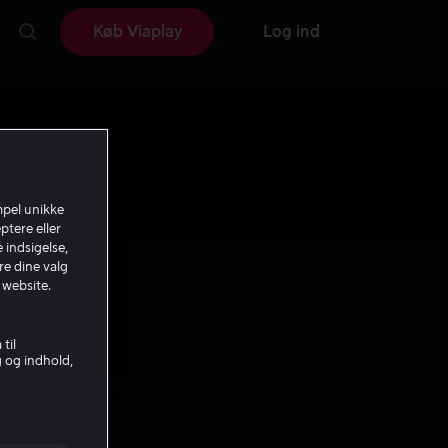
Køb Viaplay
Log ind
mpel unikke
ptere eller
 indsigelse,
re dine valg
 website.
til
g og indhold,