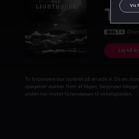
Vis 
The
7.4
Dra
Lej 49 kr
To fyrpassere bor isoleret på en øde ø. Da en sto
To fyrpassere bor isoleret på en øde ø. Da en sto
spøgelser dukker frem af tågen, begynder begge 
anden har mistet forbindelsen til virkeligheden.