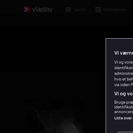
Sport
Kategorier
Vi værne
Vi og vor
identifika
administre
hvis et be
via siden 
Vi og vo
Bruge præc
identifika
annoncerin
Liste over