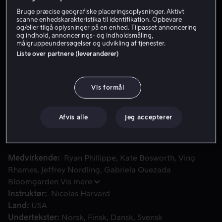
Bruge præcise geografiske placeringsoplysninger. Aktivt
Lej 59 kr
scanne enhedskarakteristika til identifikation. Opbevare
og/eller tilgå oplysninger på en enhed. Tilpasset annoncering
Køb 89 kr
og indhold, annoncerings- og indholdsmåling,
målgruppeundersøgelser og udvikling af tjenester.
Liste over partnere (leverandører)
Se trailer
Vis formål
En nylig løsladt tyv prøver at skabe en ny tilværelse med si
En nylig løsladt tyv prøver at skabe en ny tilværelse med
sin datter og tidligere forlovede. I sin stræben bliver han
Afvis alle
Jeg accepterer
tvunget til at bruge sine evner som låsesmed. Efter en
uventet forsvinden bliver alting vendt på hovedet.
Medvirkende
Ryan Phillippe
Kate Bosworth
Ving
Rhames
Jeffrey Nordling
Gabriela Quezada
Bloomgarden
Vis mere
Instruktør
Nicolas Harvard
Land
USA
Undertekster
Norsk
Finsk
Dansk
Svensk