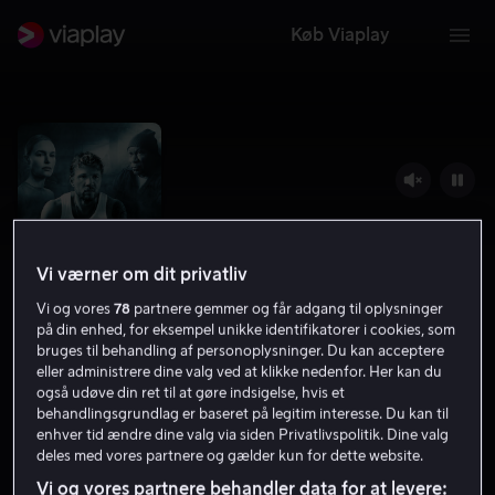
Køb Viaplay
Vi værner om dit privatliv
Vi og vores
78
partnere gemmer og får adgang til oplysninger
på din enhed, for eksempel unikke identifikatorer i cookies, som
bruges til behandling af personoplysninger. Du kan acceptere
eller administrere dine valg ved at klikke nedenfor. Her kan du
The Locksmith
også udøve din ret til at gøre indsigelse, hvis et
behandlingsgrundlag er baseret på legitim interesse. Du kan til
4.9
Krimi
Action
2023
1 t. 28 min
15 år
enhver tid ændre dine valg via siden Privatlivspolitik. Dine valg
deles med vores partnere og gælder kun for dette website.
HD
Vi og vores partnere behandler data for at levere: