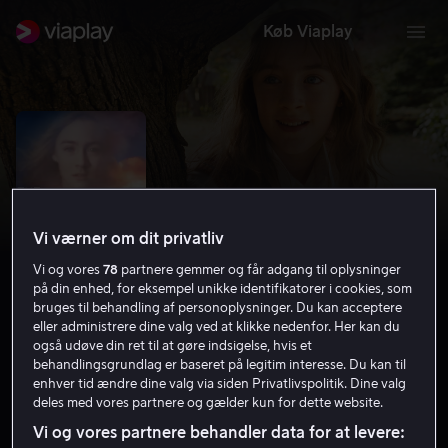
Køb Viaplay
Vi værner om dit privatliv
Vi og vores
78
partnere gemmer og får adgang til oplysninger
på din enhed, for eksempel unikke identifikatorer i cookies, som
bruges til behandling af personoplysninger. Du kan acceptere
eller administrere dine valg ved at klikke nedenfor. Her kan du
også udøve din ret til at gøre indsigelse, hvis et
The Lovely Bones
behandlingsgrundlag er baseret på legitim interesse. Du kan til
enhver tid ændre dine valg via siden Privatlivspolitik. Dine valg
6.6
Drama
2009
2 t. 9 min
15 år
deles med vores partnere og gælder kun for dette website.
HD
Vi og vores partnere behandler data for at levere: