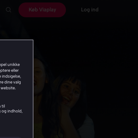
Køb Viaplay
Log ind
mpel unikke
ptere eller
 indsigelse,
re dine valg
 website.
til
g og indhold,