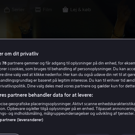
Serier
Film
Lej & køb
r om dit privatliv
es
78
partnere gemmer og får adgang til oplysninger på din enhed, for ekse
torer i cookies, som bruges til behandling af personoplysninger. Du kan acce
re dine valg ved at klikke nedenfor. Her kan du også udøve din ret til at gøre
handlingsgrundlag er baseret på legitim interesse. Du kan til enhver tid ænd
Privatlivspolitik. Dine valg deles med vores partnere og gælder kun for dette
res partnere behandler data for at levere:
ise geografiske placeringsoplysninger. Aktivt scanne enhedskarakteristika 
tion. Opbevare og/eller tilgå oplysninger på en enhed. Tilpasset annoncerin
gs- og indholdsmåling, målgruppeundersøgelser og udvikling af tjenester.
 partnere (leverandører)