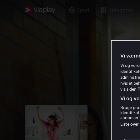
Sport
Kategorier
Vi værne
Vi og vor
identifika
administre
hvis et be
via siden 
Vi og vo
Bruge præc
identifika
annoncerin
Liste over