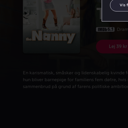
Vis 
The
6.1
Dra
Lej 39 kr
En karismatisk, småskør og lidenskabelig kvinde fo
En karismatisk, småskør og lidenskabelig kvinde fo
hun bliver barnepige for familiens fem døtre, hvis
sammenbrud på grund af farens politiske ambitio