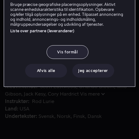
Bruge præcise geografiske placeringsoplysninger. Aktivt
Lej 59 kr
scanne enhedskarakteristika til identifikation. Opbevare
og/eller tilgå oplysninger på en enhed. Tilpasset annoncering
og indhold, annoncerings- og indholdsmåling,
Køb 149 kr
målgruppeundersøgelser og udvikling af tjenester.
Liste over partnere (leverandører)
Den sande historie om slaget ved Kamdesh, Afghanistan, h
Den sande historie om slaget ved Kamdesh,
Vis formål
Afghanistan, hvor 53 amerikanske soldater blev
omringet af 400 Taliban-oprørere ved verdens mest
dødelige militære udpost, Keaton.
Afvis alle
Jeg accepterer
Medvirkende
Scott Eastwood
Orlando Bloom
Milo
Gibson
Jack Kesy
Cory Hardrict
Vis mere
Instruktør
Rod Lurie
Land
USA
Undertekster
Svensk
Norsk
Finsk
Dansk