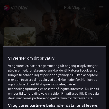
Køb Viaplay
Vi værner om dit privatliv
Vi og vores
78
partnere gemmer og får adgang til oplysninger
på din enhed, for eksempel unikke identifikatorer i cookies, som
bruges til behandling af personoplysninger. Du kan acceptere
eller administrere dine valg ved at klikke nedenfor. Her kan du
også udøve din ret til at gøre indsigelse, hvis et
The Outpost
behandlingsgrundlag er baseret på legitim interesse. Du kan til
enhver tid ændre dine valg via siden Privatlivspolitik. Dine valg
6.8
Action
2019
1 t. 58 min
15 år
deles med vores partnere og gælder kun for dette website.
HD
Vi og vores partnere behandler data for at levere: